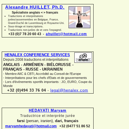
Alexandre HUILLET, Ph.D.
Spécialiste anglais < > français
Traductions et interprétations
jurées/assermentées en Belgique, France,
Grand-
Duché de Luxembourg et Royaume-
Uni.
Sous-
titrage et transcriptions.
Traductions non-
jurées de et vers l'espagnol.
+33 (0)7 78 20 60 43 -
ahuillet@hotmail.com
HENALEX CONFERENCE SERVICES
Depuis 2008 traductions et interprétations
ANGLAIS -
ARMÉNIEN -
BIÉLORUSSE -
FRANÇAIS -
RUSSE -
UKRAINIEN
-
Membre AIIC & CBTI, Accrédité au Conseil de l'Europe
-
Interprétations pour les chefs d'Etats et de gouvernements
-
Lors d'événements sportifs importants : JO, EURO, Coupe du
Monde
+32 (0)494 33 76 04
-
legal@henalex.com
HEDAYATI Maryam
Traductrice et interprète jurée
farsi
(persan, iranien),
dari, français
maryamhedayati@hotmail.com
+32 (0477 51 86 52