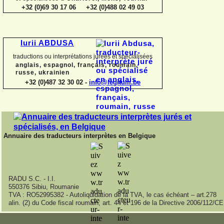
+32 (0)69 30 17 06 +32 (0)488 02 49 03
Iurii ABDUSA
traductions ou interprétations jurées et spécialisées
anglais, espagnol, français, roumain,
russe, ukrainien
+32 (0)487 32 30 02 -
info@legitum.be
Annuaire des traducteurs interprètes en Belgique
RADU S.C. -
I.I.
550376 Sibiu, Roumanie
TVA : RO52995382 -
Autoliquidation de la TVA, le cas échéant – art.278
alin. (2) du Code fiscal roumain; art. 44 et 196 de la Directive 2006/112/CE