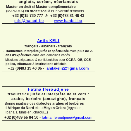
anglais, coréen,
néerlandais
Master en droit
et
Master complémentaire
(MANAMA)
en droit fiscal
à l’Université d’Anvers
+32 (0)15 730 777
&
+32 (0)478 81 46 43
info@hanbit.be
-
www.hanbit.be
Anila KELI
français -
albanais -
français
-
Traductrice-
interprète jurée et spécialisée
avec
plus de 20
ans d'expérience
dans des domaines variés
-
Missions exigeantes & confidentielles pour
CGRA
,
OE
,
CCE
,
police,
tribunaux
&
institutions officiels
+32 (0)483 19 43 96 -
anilakeli22@gmail.com
Fatma Iferoudjene
traductrice jurée et interprète de et vers :
arabe, berbère (amazighe),
français
Bonne maîtrise des
dialectes arabes
et
berbères
d’
Afrique du Nord
et du
Moyen Orient
(égyptien,
libanais, tunisien, chaoui...)
+32 (0)489 66 84 50 -
fatma.iferoudjene@gmail.com