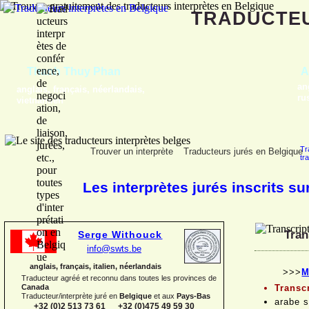
TRADUCTE
Gregory Blauwers
français, néerlandais
Tr
Trouver un interprète
Traducteurs jurés en Belgique
tr
Les interprètes jurés inscrits su
Tran
Serge Withouck
info@swts.be
anglais, français, italien, néerlandais
>>>
M
Traducteur agréé et reconnu dans toutes les provinces de
Canada
Transc
Traducteur/interprète juré en
Belgique
et aux
Pays-
Bas
arabe 
+32 (0)2 513 73 61 +32 (0)475 49 59 30