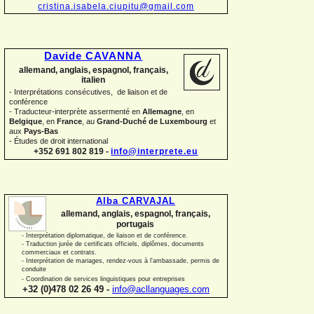
cristina.isabela.ciupitu@gmail.com
Davide CAVANNA
allemand, anglais, espagnol, français,
italien
-
Interprétations consécutives, de liaison et de
conférence
-
Traducteur-
interprète assermenté en
Allemagne
, en
Belgique
, en
France
, au
Grand-
Duché de Luxembourg
et
aux
Pays-
Bas
-
Études de droit international
+352 691 802 819 -
info@interprete.eu
Alba CARVAJAL
allemand, anglais, espagnol, français,
portugais
-
Interprétation diplomatique, de liaison et de conférence.
-
Traduction jurée de certificats officiels, diplômes, documents
commerciaux et contrats.
-
Interprétation de mariages, rendez-
vous à l'ambassade, permis de
conduite
-
Coordination de services linguistiques pour entreprises
+32 (0)478 02 26 49 -
info@acllanguages.com