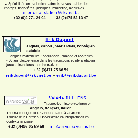
→ Spécialisée en traductions administratives, cahier des
charges, financières, juridiques, marketing, médicales
americ.translation@skynet.be
+32 (0)2 771 26 04
+32 (0)475 53 13 47
Erik Dupont
anglais, danois, néerlandais, norvégien,
suédois
-
Langues maternelles : néerlandais, flamand et norvégien
-
30 ans d'expérience dans les traductions et interprétations
jurées, financières, administratives...
+ 32 (0)471 75 66 59
erikdupont@skynet.be
–
erik@erikdupont.be
Valérie DULLENS
Traductrice -
interprète jurée en
anglais, français, italien
Tribunaux belges et le Consulat Italien à Charleroi
Titulaire d'un Certificat Universitaire en interprétation en
contexte juridique
+32 (0)496 05 69 60 -
info@in-
verbo-
veritas.be