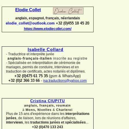
Elodie Collet
anglais, espagnol, français, néerlandais
elodie_collet@outlook.com
+32 (0)455 18 45 20
https://www.elodiecollet.com/
Isabelle Collard
-
Traductrice et interprète jurée
anglais-
français-
italien
inscrite au registre
-
Spécialisée en interprétation de cérémonie de
mariages, permis de conduire, interviews et en
traduction de certificats, actes notariés et diplômes.
+32 (0)475 61 75 35
(gsm & WhatsApp)
+32 (0)2 366 33 66
-
isa.traductions@yahoo.com
Cristina CIUPITU
anglais, français, roumain
à
Mons, Nivelles
&
Charleroi
Plus de 15 ans d'expérience dans les
interprétations
jurées
, de liaison, lors de réunions d'affaires,
interviews
, les
traductions jurées et spécialisées
...
+32 (0)470 133 243