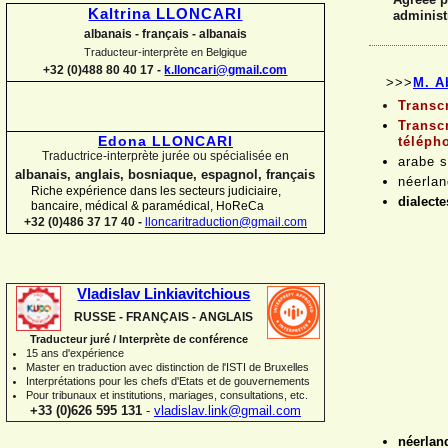
Kaltrina LLONCARI
administ
albanais -
français -
albanais
Traducteur-
interprète en Belgique
+32 (0)488 80 40 17 -
k.lloncari@gmail.com
>>>
M. A
Transc
Transc
Edona LLONCARI
téléph
Traductrice-
interprète jurée ou spécialisée en
arabe 
albanais, anglais, bosniaque, espagnol, français
néerla
Riche expérience dans les secteurs judiciaire,
dialecte
bancaire, médical & paramédical, HoReCa
+32 (0)486 37 17 40 -
lloncaritraduction@gmail.com
Vladislav Linkiavitchious
RUSSE -
FRANÇAIS -
ANGLAIS
Traducteur juré / Interprète de conférence
15 ans d'expérience
Master en traduction avec distinction de l'ISTI de Bruxelles
Interprétations pour les chefs d'Etats et de gouvernements
Pour
tribunaux
et institutions
, mariages, consultations, etc.
+33 (0)626 595 131
-
vladislav.link@gmail.com
néerlan