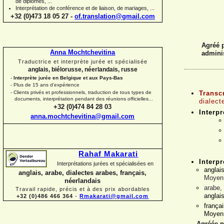
de diplômes, ...
Interprétation de conférence et de liaison, de mariages, ...
+32 (0)473 18 05 27 -
of.translation@gmail.com
Agréé p
Anna Mochtchevitina
adminis
Traductrice et interprète jurée et spécialisée
anglais, biélorusse, néerlandais, russe
-
Interprète jurée en Belgique et aux Pays-
Bas
-
Plus de 15 ans d'expérience
-
Clients privés et professionnels, traduction de tous types de
Transc
documents, interprétation pendant des réunions officielles...
dialect
+32 (0)474 84 28 03
Interpr
anna.mochtchevitina@gmail.com
Rahaf Makarati
Interpr
Interprétations jurées et spécialisées en
anglai
anglais, arabe, dialectes arabes, français,
Moyen 
néerlandais
arabe,
Travail rapide, précis et à des prix abordables
anglais
+32 (0)486 466 364
-
Rmakarati@gmail.com
frança
Moyen 
Agréée p