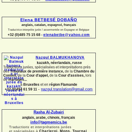
Elena BETBESÉ DOBAÑO
anglais, catalan, espagnol, français
Traductrice-
interprète jurée / assermentée en Espagne et Belgique
+32 (0)485 75 15 68 -
elenabetbe@yahoo.com
Nazgul BALMUKHANOVA
kazakh, néerlandais, russe
Traductions jurées, spécialisées et interprétations près
des
Tribunaux de première instance,
de la
Chambre du
Conseil,
de la
Cour d'appel,
de la
Cour d'assises,
lors
de
mariages...
à
Bruxelles
et en
région Flamande
+32 (0)494 61 59 11
-
nazgul.translation@gmail.com
Rasha Al-
Zubairi
anglais, arabe, chinois, français
info@tagmemics.be
Traductions et interprétations jurées
Charleroi, Mons, Tournai
et spécialisées à