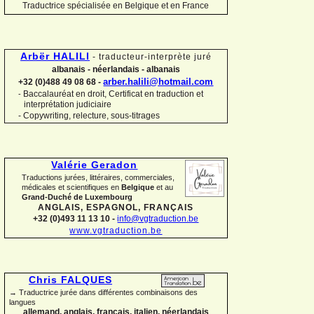
Traductrice spécialisée en Belgique et en France
Arbër HALILI
-
traducteur-
interprète juré
albanais -
néerlandais -
albanais
arber.halili@hotmail.com
+32 (0)488 49 08 68 -
Baccalauréat en droit, Certificat en traduction et
-
interprétation judiciaire
-
Copywriting, relecture, sous-
titrages
Valérie Geradon
Traductions jurées, littéraires, commerciales,
médicales et scientifiques en
Belgique
et au
Grand-
Duché de Luxembourg
ANGLAIS, ESPAGNOL, FRANÇAIS
+32 (0)493 11 13 10 -
info@vgtraduction.be
www.vgtraduction.be
Chris FALQUES
→ Traductrice jurée dans différentes combinaisons des
langues
allemand, anglais, français, italien, néerlandais