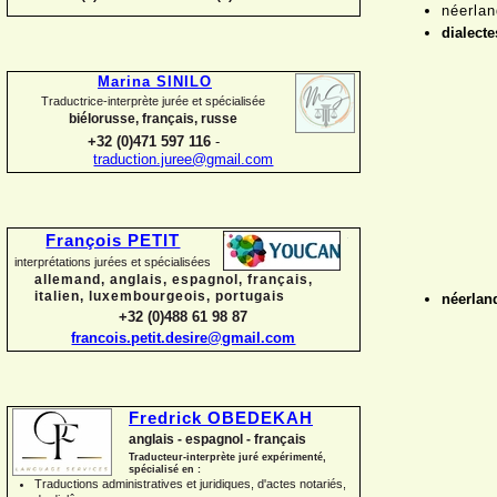
néerla
dialecte
Marina SINILO
Traductrice-
interprète jurée et spécialisée
biélorusse, français, russe
+32 (0)471 597 116
-
traduction.juree@gmail.com
François PETIT
interprétations jurées et spécialisées
allemand, anglais, espagnol, français,
italien, luxembourgeois, portugais
néerlan
+32 (0)488 61 98 87
francois.petit.desire@gmail.com
Fredrick OBEDEKAH
anglais -
espagnol -
français
Traducteur-
interprète juré expérimenté,
spécialisé en :
Traductions administratives et juridiques, d'actes notariés,