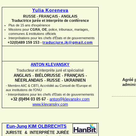
Yulia Koreneva
RUSSE -
FRANÇAIS -
ANGLAIS
Traductrice jurée et interprète de conférence
Plus de 15 ans d'expérience
Missions pour
CGRA
,
OE
,
police,
tribunaux, mariages,
communes
&
institutions officiels
Interprétations pour les chefs d'États et de gouvernements
+32(0)489 159 153 -
traducjure.jk@gmail.com
ANTON KLEVANSKY
Traducteur et interprète juré et spécialisé
ANGLAIS -
BIÉLORUSSE -
FRANÇAIS -
Agréé p
NÉERLANDAIS -
RUSSE -
UKRAINIEN
adminis
-
Membre AIIC & CBTI, Accrédité au Conseil de l'Europe et
aux institutions de l'ONU
-
Interprétations pour les chefs d'Etats et de gouvernements
+32 (0)494 03 05 67
-
anton@klevansky.com
www.klevansky.com
Eun-
Jung KIM OLBRECHTS
JURISTE & INTERPRÈTE JURÉE