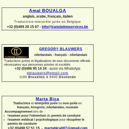
Amal BOUALGA
anglais, arabe, français, italien
Traductrice-
interprète jurée en Belgique
+32 (0)489 28 15 07 -
info@translationservices.be
GREGORY BLAUWERS
néerlandais -
français -
néerlandais
Traductions jurées et légalisations de tous documents officiels
nécessaires aux personnes privées et sociétés
+32 (0)486 95 14 34
-
aussi via WhatsApp
gblauwers@gmail.com
1180
Bruxelles
& 8400
Oostende
Marta Bica
Traductrice
et
interprète jurée
ou
non-
jurée
en
français, hongrois, néerlandais, roumain
Accompagnement
lors de :
l’
examen pour l’obtention
du
permis de conduire
l’
examen médical / psychologique
pour
récupérer le
permis de conduire
+32 (0)498 57 51 15 -
martabica007@gmail.com