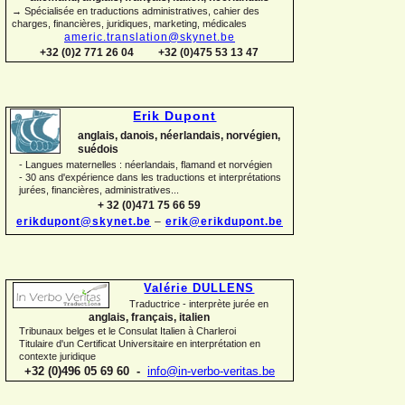
→ Spécialisée en traductions administratives, cahier des
charges, financières, juridiques, marketing, médicales
americ.translation@skynet.be
+32 (0)2 771 26 04
+32 (0)475 53 13 47
Erik Dupont
anglais, danois, néerlandais, norvégien,
suédois
-
Langues maternelles : néerlandais, flamand et norvégien
-
30 ans d'expérience dans les traductions et interprétations
jurées, financières, administratives...
+ 32 (0)471 75 66 59
erikdupont@skynet.be
–
erik@erikdupont.be
Valérie DULLENS
Traductrice -
interprète jurée en
anglais, français, italien
Tribunaux belges et le Consulat Italien à Charleroi
Titulaire d'un Certificat Universitaire en interprétation en
contexte juridique
+32 (0)496 05 69 60 -
info@in-
verbo-
veritas.be