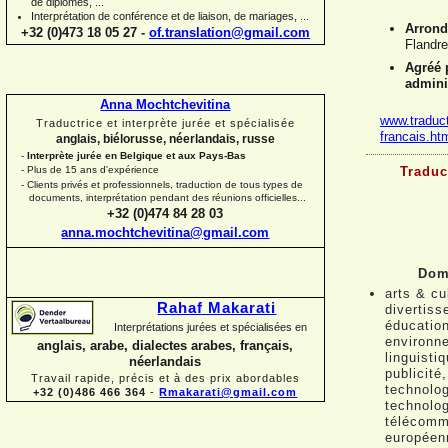
de diplômes, ...
Interprétation de conférence et de liaison, de mariages, ...
Arrond
+32 (0)473 18 05 27 -
of.translation@gmail.com
Flandre
Agréé p
admini
Anna Mochtchevitina
www.traduct
Traductrice et interprète jurée et spécialisée
francais.ht
anglais, biélorusse, néerlandais, russe
-
Interprète jurée en Belgique et aux Pays-
Bas
Traduc
-
Plus de 15 ans d'expérience
-
Clients privés et professionnels, traduction de tous types de
documents, interprétation pendant des réunions officielles...
+32 (0)474 84 28 03
anna.mochtchevitina@gmail.com
Doma
arts & cu
Rahaf Makarati
divertiss
éducation
Interprétations jurées et spécialisées en
environn
anglais, arabe, dialectes arabes, français,
linguisti
néerlandais
publicité
Travail rapide, précis et à des prix abordables
technolo
+32 (0)486 466 364
-
Rmakarati@gmail.com
technolog
télécommu
européen