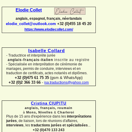
Elodie Collet
anglais, espagnol, français, néerlandais
elodie_collet@outlook.com
+32 (0)455 18 45 20
https://www.elodiecollet.com/
Isabelle Collard
-
Traductrice et interprète jurée
anglais-
français-
italien
inscrite au registre
-
Spécialisée en interprétation de cérémonie de
mariages, permis de conduire, interviews et en
traduction de certificats, actes notariés et diplômes.
+32 (0)475 61 75 35
(gsm & WhatsApp)
+32 (0)2 366 33 66
-
isa.traductions@yahoo.com
Cristina CIUPITU
anglais, français, roumain
à
Mons, Nivelles
&
Charleroi
Plus de 15 ans d'expérience dans les
interprétations
jurées
, de liaison, lors de réunions d'affaires,
interviews
, les
traductions jurées et spécialisées
...
+32 (0)470 133 243