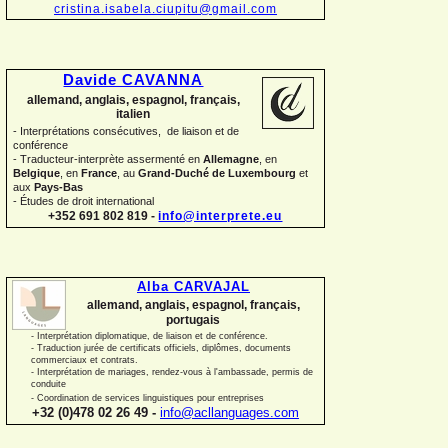
cristina.isabela.ciupitu@gmail.com
Davide CAVANNA
allemand, anglais, espagnol, français,
italien
-
Interprétations consécutives, de liaison et de
conférence
-
Traducteur-
interprète assermenté en
Allemagne
, en
Belgique
, en
France
, au
Grand-
Duché de Luxembourg
et
aux
Pays-
Bas
-
Études de droit international
+352 691 802 819 -
info@interprete.eu
Alba CARVAJAL
allemand, anglais, espagnol, français,
portugais
-
Interprétation diplomatique, de liaison et de conférence.
-
Traduction jurée de certificats officiels, diplômes, documents
commerciaux et contrats.
-
Interprétation de mariages, rendez-
vous à l'ambassade, permis de
conduite
-
Coordination de services linguistiques pour entreprises
+32 (0)478 02 26 49 -
info@acllanguages.com