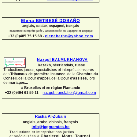
Elena BETBESÉ DOBAÑO
anglais, catalan, espagnol, français
Traductrice-
interprète jurée / assermentée en Espagne et Belgique
+32 (0)485 75 15 68 -
elenabetbe@yahoo.com
Nazgul BALMUKHANOVA
kazakh, néerlandais, russe
Traductions jurées, spécialisées et interprétations près
des
Tribunaux de première instance,
de la
Chambre du
Conseil,
de la
Cour d'appel,
de la
Cour d'assises,
lors
de
mariages...
à
Bruxelles
et en
région Flamande
+32 (0)494 61 59 11
-
nazgul.translation@gmail.com
Rasha Al-
Zubairi
anglais, arabe, chinois, français
info@tagmemics.be
Traductions et interprétations jurées
Charleroi, Mons, Tournai
et spécialisées à