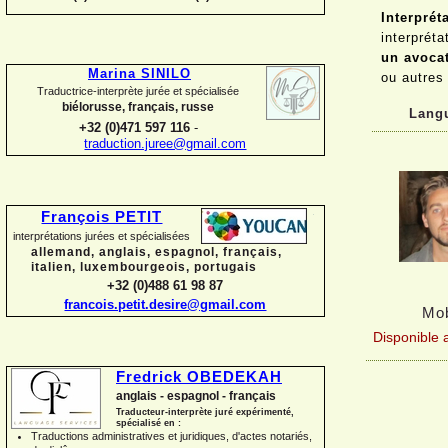
Interprét
interpréta
un avocat
Marina SINILO
ou autres
Traductrice-
interprète jurée et spécialisée
biélorusse, français, russe
Lang
+32 (0)471 597 116
-
traduction.juree@gmail.com
François PETIT
interprétations jurées et spécialisées
allemand, anglais, espagnol, français,
italien, luxembourgeois, portugais
+32 (0)488 61 98 87
francois.petit.desire@gmail.com
Mob
Disponible a
Fredrick OBEDEKAH
anglais -
espagnol -
français
Traducteur-
interprète juré expérimenté,
spécialisé en :
Traductions administratives et juridiques, d'actes notariés,