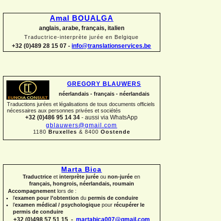
Amal BOUALGA
anglais, arabe, français, italien
Traductrice-
interprète jurée en Belgique
+32 (0)489 28 15 07 -
info@translationservices.be
GREGORY BLAUWERS
néerlandais -
français -
néerlandais
Traductions jurées et légalisations de tous documents officiels
nécessaires aux personnes privées et sociétés
+32 (0)486 95 14 34
-
aussi via WhatsApp
gblauwers@gmail.com
1180
Bruxelles
& 8400
Oostende
Marta Bica
Traductrice
et
interprète jurée
ou
non-
jurée
en
français, hongrois, néerlandais, roumain
Accompagnement
lors de :
l’
examen pour l’obtention
du
permis de conduire
l’
examen médical / psychologique
pour
récupérer le
permis de conduire
+32 (0)498 57 51 15 -
martabica007@gmail.com