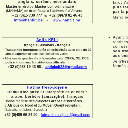
anglais, coréen,
néerlandais
tard, j'
Master en droit
et
Master complémentaire
plus ta
(MANAMA)
en droit fiscal
à l’Université d’Anvers
par la 
+32 (0)15 730 777
&
+32 (0)478 81 46 43
Merci b
info@hanbit.be
-
www.hanbit.be
Ayant t
Anila KELI
reprise
français -
albanais -
français
son
sér
-
Traductrice-
interprète jurée et spécialisée
avec
plus de 20
son tra
ans d'expérience
dans des domaines variés
aux be
-
Missions exigeantes & confidentielles pour
CGRA
,
OE
,
CCE
,
Je n'hé
police,
tribunaux
&
institutions officiels
fermés à
+32 (0)483 19 43 96 -
anilakeli22@gmail.com
Fatma Iferoudjene
traductrice jurée et interprète de et vers :
arabe, berbère (amazighe),
français
Bonne maîtrise des
dialectes arabes
et
berbères
d’
Afrique du Nord
et du
Moyen Orient
(égyptien,
libanais, tunisien, chaoui...)
+32 (0)489 66 84 50 -
fatma.iferoudjene@gmail.com