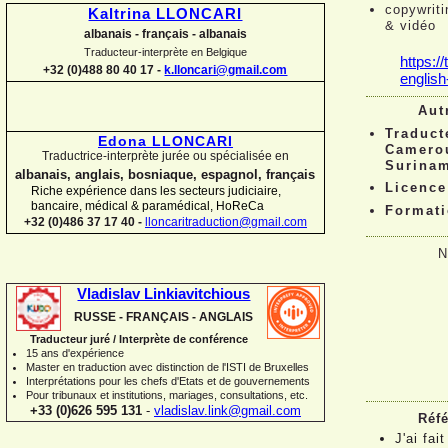
copywriti
Kaltrina LLONCARI
& vidéo
albanais -
français -
albanais
Traducteur-
interprète en Belgique
https://
+32 (0)488 80 40 17 -
k.lloncari@gmail.com
english
Aut
Traduct
Edona LLONCARI
Camero
Traductrice-
interprète jurée ou spécialisée en
Surina
albanais, anglais, bosniaque, espagnol, français
Licence
Riche expérience dans les secteurs judiciaire,
bancaire, médical & paramédical, HoReCa
Formati
+32 (0)486 37 17 40 -
lloncaritraduction@gmail.com
N
Vladislav Linkiavitchious
RUSSE -
FRANÇAIS -
ANGLAIS
Traducteur juré / Interprète de conférence
15 ans d'expérience
Master en traduction avec distinction de l'ISTI de Bruxelles
Interprétations pour les chefs d'Etats et de gouvernements
Pour
tribunaux
et institutions
, mariages, consultations, etc.
+33 (0)626 595 131
-
vladislav.link@gmail.com
Réfé
J'ai fa