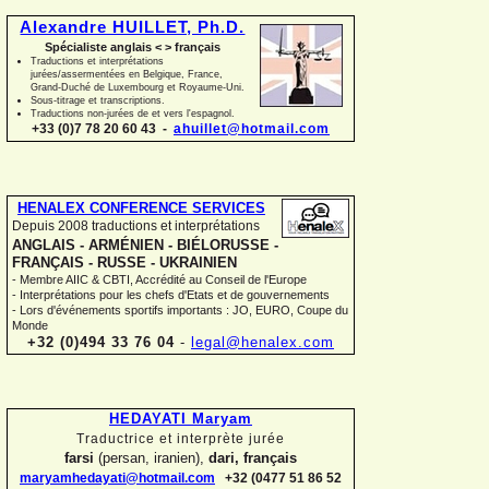
Alexandre HUILLET, Ph.D.
Spécialiste anglais < > français
Traductions et interprétations
jurées/assermentées en Belgique, France,
Grand-
Duché de Luxembourg et Royaume-
Uni.
Sous-
titrage et transcriptions.
Traductions non-
jurées de et vers l'espagnol.
+33 (0)7 78 20 60 43 -
ahuillet@hotmail.com
HENALEX CONFERENCE SERVICES
Depuis 2008 traductions et interprétations
ANGLAIS -
ARMÉNIEN -
BIÉLORUSSE -
FRANÇAIS -
RUSSE -
UKRAINIEN
-
Membre AIIC & CBTI, Accrédité au Conseil de l'Europe
-
Interprétations pour les chefs d'Etats et de gouvernements
-
Lors d'événements sportifs importants : JO, EURO, Coupe du
Monde
+32 (0)494 33 76 04
-
legal@henalex.com
HEDAYATI Maryam
Traductrice et interprète jurée
farsi
(persan, iranien),
dari, français
maryamhedayati@hotmail.com
+32 (0477 51 86 52