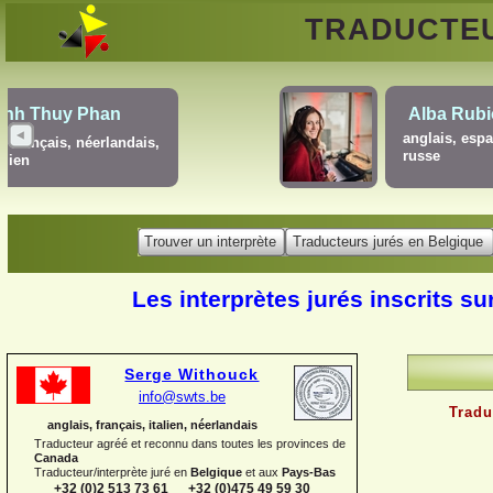
TRADUCTE
Gregory Blauwers
français, néerlandais
Tr
Trouver un interprète
Traducteurs jurés en Belgique
né
Les interprètes jurés inscrits su
Serge Withouck
info@swts.be
Tradu
anglais, français, italien, néerlandais
Traducteur agréé et reconnu dans toutes les provinces de
Canada
Traducteur/interprète juré en
Belgique
et aux
Pays-
Bas
+32 (0)2 513 73 61 +32 (0)475 49 59 30