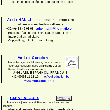
Traductrice spécialisée en Belgique et en France
Arbër HALILI
-
traducteur-
interprète juré
albanais -
néerlandais -
albanais
arber.halili@hotmail.com
+32 (0)488 49 08 68 -
Baccalauréat en droit, Certificat en traduction et
-
interprétation judiciaire
-
Copywriting, relecture, sous-
titrages
Valérie Geradon
Traductions jurées, littéraires, commerciales,
médicales et scientifiques en
Belgique
et au
Grand-
Duché de Luxembourg
ANGLAIS, ESPAGNOL, FRANÇAIS
+32 (0)493 11 13 10 -
info@vgtraduction.be
www.vgtraduction.be
Chris FALQUES
→ Traductrice jurée dans différentes combinaisons des
langues
allemand, anglais, français, italien, néerlandais