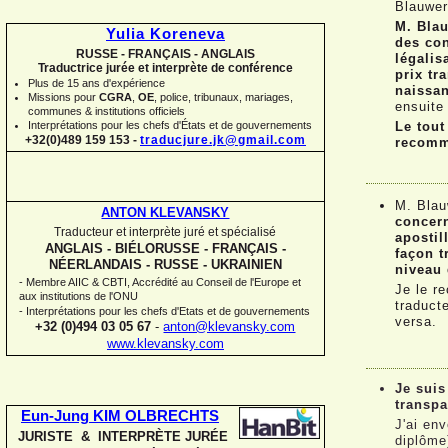
Blauwers
M. Blau
Yulia Koreneva
des con
RUSSE -
FRANÇAIS -
ANGLAIS
légalis
Traductrice jurée et interprète de conférence
prix tr
Plus de 15 ans d'expérience
naissan
Missions pour
CGRA
,
OE
,
police,
tribunaux, mariages,
ensuite
communes
&
institutions officiels
Interprétations pour les chefs d'États et de gouvernements
Le tout
+32(0)489 159 153 -
traducjure.jk@gmail.com
recomm
M. Blau
ANTON KLEVANSKY
concern
Traducteur et interprète juré et spécialisé
apostil
ANGLAIS -
BIÉLORUSSE -
FRANÇAIS -
façon t
NÉERLANDAIS -
RUSSE -
UKRAINIEN
niveau 
-
Membre AIIC & CBTI, Accrédité au Conseil de l'Europe et
Je le r
aux institutions de l'ONU
traduct
-
Interprétations pour les chefs d'Etats et de gouvernements
versa.
+32 (0)494 03 05 67
-
anton@klevansky.com
www.klevansky.com
Je suis
transpa
Eun-
Jung KIM OLBRECHTS
J'ai en
JURISTE & INTERPRÈTE JURÉE
diplôme