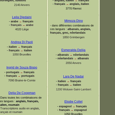
norvégien, suédois
-
anglais, italien
→
français
-
français
→
anglais, italien
2140 Anvers
3770 Riemst
Leila Djedaini
Mimoza Dino
-
arabe
→
français
-
français
→
arabe
-
dans différentes combinaisons de
ces langues :
albanais, anglais,
4020 Liège
français, grec, néerlandais
1850 Grimbergen
Andrea Di Paoli
-
italien
→
français
Esmeralda Delija
-
français
→
italien
1050 Bruxelles
-
albanais
→
néerlandais
-
néerlandais
→
albanais
2050 Anvers
Ingrid de Souza Bispo
-
portugais
→
français
-
français
→
portugais
Lara De Nadai
7090 Braine-
le-
Comte
-
italien
→
français
-
français
→
italien
1200 Woluwe-
Saint-
Lambert
Delia De Coopman
Dans toutes les combinaisons de
es langues :
anglais, français,
Elodie Collet
talien, roumain
-
espagnol
→
français
Transcriptions audio en anglais,
-
français
→
espagnol
rançais et roumain
1050 Bruxelles