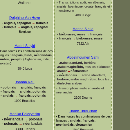
-
Transcriptions audio en albanais,
Wallonie
anglais, bosniaque, croate; français et
monténégrin
4000 Liège
Delphine Van Hove
-
anglais, espagnol
→
français
-
français
→
anglais, espagnol
Marina Sinilo
Belgique
-
biélorusse, russe
→
français
-
français
→
biélorusse, russe
7822 Ath
Madni Saiyid
D
ans toutes les combinaisons de ces
angues :
anglais, hindi, néerlandais,
Abdelmoumen Sahli
urdou, penjabi
(Afghanistan, Inde,
-
arabe standard, berbère,
akistan)
arabe maghrébin,
tous les
dialectes
3840 Looz
arabes
→
néerlandais
-
néerlandais
→
arabe standard,
berbère, arabe maghrébin,
tous les
Joanna Rau
dialectes arabes
-
polonais
→
anglais, français
-
Transcriptions audio en arabe et
-
français
→
anglais, polonais
néerlandais
-
anglais
→
français, polonais
2100 Deurne
1000 Bruxelles
Thanh Thuy Phan
Monika Pelczynska
-
Dans toutes les combinaisons de ces
-
néerlandais
→
polonais
langues :
anglais, français,
-
polonais
→
néerlandais
néerlandais, vietnamien
3300 Tienen
1040 Etterbeek