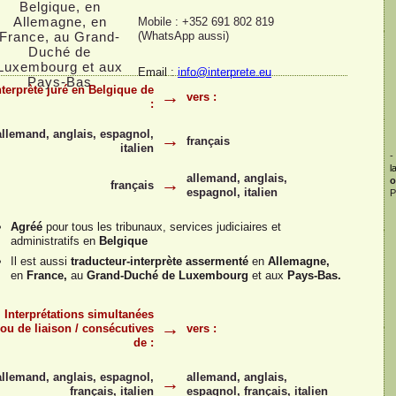
Mobile : +352 691 802 819
(WhatsApp aussi)
Email :
info@interprete.eu
nterprète juré en Belgique de
→
vers :
:
allemand, anglais, espagnol,
→
français
italien
-
l
allemand, anglais,
→
o
français
espagnol, italien
P
Agréé
pour tous les tribunaux, services judiciaires et
administratifs en
Belgique
Il est aussi
traducteur-
interprète assermenté
en
Allemagne,
en
France,
au
Grand-
Duché de Luxembourg
et aux
Pays-
Bas.
Interprétations simultanées
→
ou de liaison / consécutives
vers :
de :
allemand, anglais, espagnol,
allemand, anglais,
→
français, italien
espagnol, français, italien