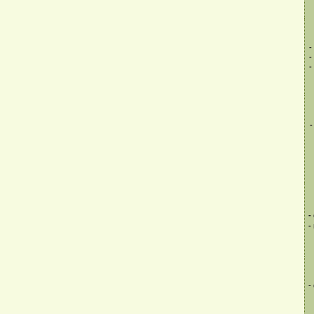
-
-
-
-
-
-
-