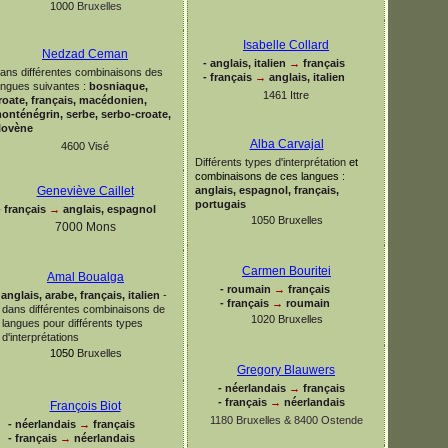
1000
Bruxelles
Isabelle Collard
Nedzad Ceman
-
anglais, italien
→
français
ans différentes combinaisons des
-
français
→
anglais, italien
angues suivantes :
bosniaque,
1461 Ittre
roate, français, macédonien,
onténégrin, serbe, serbo-
croate,
lovène
Alba Carvajal
4600 Visé
Différents types d'interprétation
et
combinaisons de ces langues
:
anglais, espagnol, français,
Geneviève Caillet
portugais
-
français
→
anglais, espagnol
1050
Bruxelles
7000 Mons
Carmen Bouritei
Amal Boualga
-
roumain
→
français
anglais, arabe, français, italien
-
-
français
→
roumain
dans différentes combinaisons de
1020 Bruxelles
langues pour différents types
d'interprétations
1050
Bruxelles
Gregory Blauwers
-
néerlandais
→
français
-
français
→
néerlandais
François Biot
1180 Bruxelles & 8400 Ostende
-
néerlandais
→
français
-
français
→
néerlandais