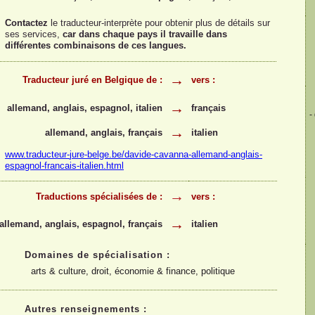
Contactez
le traducteur-
interprète pour obtenir plus de détails sur
ses services,
car dans chaque pays il travaille dans
différentes combinaisons de ces langues.
→
Traducteur juré en Belgique de :
vers :
→
allemand, anglais, espagnol, italien
français
-
→
allemand, anglais, français
italien
www.traducteur-
jure-
belge.be/davide-
cavanna-
allemand-
anglais-
espagnol-
francais-
italien.html
→
Traductions spécialisées de :
vers :
→
allemand, anglais, espagnol, français
italien
Domaines de spécialisation :
arts & culture, droit, économie & finance, politique
Autres renseignements :