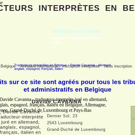
CTEURS
INTERPRÈTES
EN BE
Abdelmoumen Sahli
arabe standard, arabe maghrébin, berbère,
tous les dialectes arabes, néerlandais
Traducteurs interprètes en Belgique
>
Davide Cavanna - allemand,
 Belgique
Annuaire international
Inscription interprètes
Tarifs inscription
anglais, espagnol, français, italien
its sur ce site sont agréés pour tous les tri
et administratifs en Belgique
Davide CAVANNA
Dernier Sol, 23
-
2543 Luxembourg
Grand-
Duché de Luxembourg