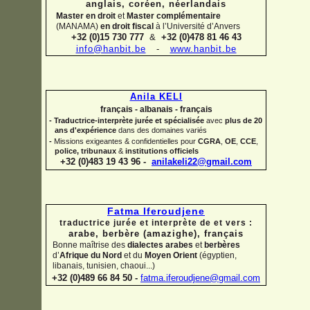
anglais, coréen,
néerlandais
Master en droit
et
Master complémentaire
(MANAMA)
en droit fiscal
à l’Université d’Anvers
+32 (0)15 730 777
&
+32 (0)478 81 46 43
info@hanbit.be
-
www.hanbit.be
Anila KELI
français -
albanais -
français
-
Traductrice-
interprète jurée et spécialisée
avec
plus de 20
ans d'expérience
dans des domaines variés
-
Missions exigeantes & confidentielles pour
CGRA
,
OE
,
CCE
,
police,
tribunaux
&
institutions officiels
+32 (0)483 19 43 96 -
anilakeli22@gmail.com
Fatma Iferoudjene
traductrice jurée et interprète de et vers :
arabe, berbère (amazighe),
français
Bonne maîtrise des
dialectes arabes
et
berbères
d’
Afrique du Nord
et du
Moyen Orient
(égyptien,
libanais, tunisien, chaoui...)
+32 (0)489 66 84 50 -
fatma.iferoudjene@gmail.com