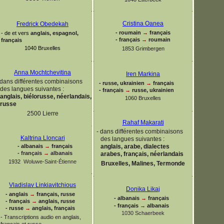
Cristina Oanea
Fredrick Obedekah
-
roumain
→
français
-
de et vers
anglais, espagnol,
-
français
→
roumain
français
1040 Bruxelles
1853 Grimbergen
Anna Mochtchevitina
Iren Markina
dans différentes combinaisons
-
russe, ukrainien
→
français
des langues suivantes :
-
français
→
russe, ukrainien
anglais, biélorusse, néerlandais,
1060 Bruxelles
russe
2500 Lierre
Rahaf Makarati
-
dans différentes combinaisons
Kaltrina Lloncari
des langues suivantes :
anglais, arabe, dialectes
-
albanais
→
français
-
français
→
albanais
arabes, français, néerlandais
1932
Woluwe-
Saint-
Étienne
Bruxelles, Malines, Termonde
Vladislav Linkiavitchious
Donika Likaj
-
anglais
→
français, russe
-
albanais
→
français
-
français
→
anglais, russe
-
français
→
albanais
-
russe
→
anglais, français
1030 Schaerbeek
-
Transcriptions audio en anglais,
français et russe