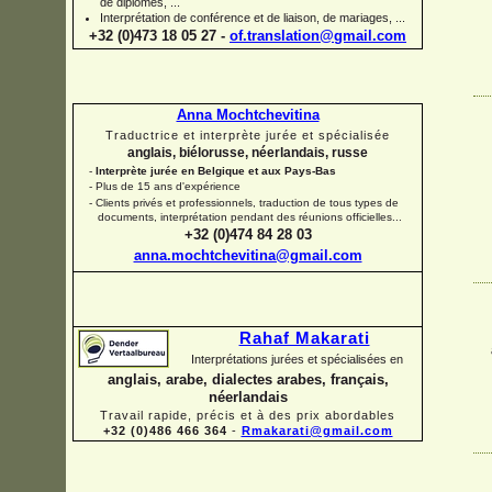
de diplômes, ...
Interprétation de conférence et de liaison, de mariages, ...
+32 (0)473 18 05 27 -
of.translation@gmail.com
Anna Mochtchevitina
Traductrice et interprète jurée et spécialisée
anglais, biélorusse, néerlandais, russe
-
Interprète jurée en Belgique et aux Pays-
Bas
-
Plus de 15 ans d'expérience
-
Clients privés et professionnels, traduction de tous types de
documents, interprétation pendant des réunions officielles...
+32 (0)474 84 28 03
anna.mochtchevitina@gmail.com
Rahaf Makarati
Interprétations jurées et spécialisées en
anglais, arabe, dialectes arabes, français,
néerlandais
Travail rapide, précis et à des prix abordables
+32 (0)486 466 364
-
Rmakarati@gmail.com