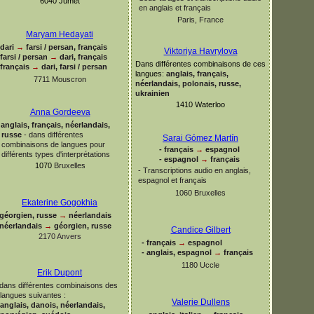
6040 Jumet
en anglais et français
Paris, France
Maryam Hedayati
dari
→
farsi / persan, français
Viktoriya Havrylova
farsi / persan
→
dari, français
Dans différentes combinaisons de ces
français
→
dari, farsi / persan
langues
:
anglais, français,
7711 Mouscron
néerlandais, polonais, russe,
ukrainien
1410 Waterloo
Anna Gordeeva
anglais, français, néerlandais,
russe
-
dans différentes
Sarai Gómez Martín
combinaisons de langues pour
-
français
→
espagnol
différents types d'interprétations
-
espagnol
→
français
1070
Bruxelles
-
Transcriptions audio en anglais,
espagnol et français
1060 Bruxelles
Ekaterine Gogokhia
géorgien, russe
→
néerlandais
néerlandais
→
géorgien, russe
Candice Gilbert
2170 Anvers
-
français
→
espagnol
-
anglais, espagnol
→
français
1180 Uccle
Erik Dupont
dans différentes combinaisons des
langues suivantes :
Valerie Dullens
anglais, danois, néerlandais,