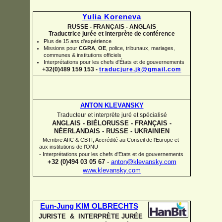
Yulia Koreneva
RUSSE -
FRANÇAIS -
ANGLAIS
Traductrice jurée et interprète de conférence
Plus de 15 ans d'expérience
Missions pour
CGRA
,
OE
,
police,
tribunaux, mariages,
communes
&
institutions officiels
Interprétations pour les chefs d'États et de gouvernements
+32(0)489 159 153 -
traducjure.jk@gmail.com
ANTON KLEVANSKY
Traducteur et interprète juré et spécialisé
ANGLAIS -
BIÉLORUSSE -
FRANÇAIS -
NÉERLANDAIS -
RUSSE -
UKRAINIEN
-
Membre AIIC & CBTI, Accrédité au Conseil de l'Europe et
aux institutions de l'ONU
-
Interprétations pour les chefs d'Etats et de gouvernements
+32 (0)494 03 05 67
-
anton@klevansky.com
www.klevansky.com
Eun-
Jung KIM OLBRECHTS
JURISTE & INTERPRÈTE JURÉE