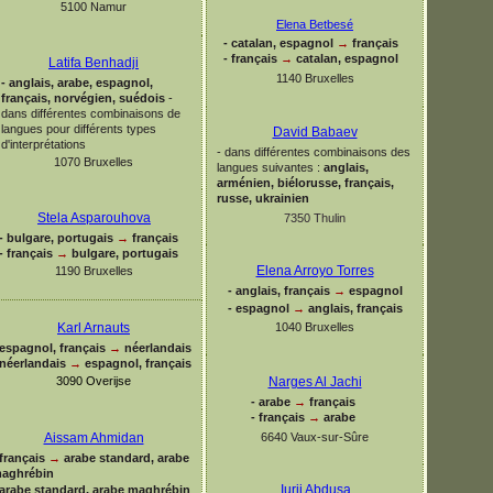
5100 Namur
Elena Betbesé
-
catalan, espagnol
→
français
-
français
→
catalan, espagnol
Latifa Benhadji
1140 Bruxelles
-
anglais, arabe, espagnol,
français, norvégien, suédois
-
dans différentes combinaisons de
langues pour différents types
David Babaev
d'interprétations
-
dans différentes combinaisons des
1070 Bruxelles
langues suivantes :
anglais,
arménien, biélorusse, français,
russe,
ukrainien
Stela Asparouhova
7350 Thulin
-
bulgare, portugais
→
français
-
français
→
bulgare, portugais
Elena Arroyo Torres
1190 Bruxelles
-
anglais, français
→
espagnol
-
espagnol
→
anglais, français
Karl Arnauts
1040 Bruxelles
espagnol, français
→
néerlandais
néerlandais
→
espagnol, français
Narges Al Jachi
3090 Overijse
-
arabe
→
français
-
français
→
arabe
6640 Vaux-
sur-
Sûre
Aissam Ahmidan
français
→
arabe standard, arabe
aghrébin
Iurii Abdusa
arabe standard, arabe maghrébin