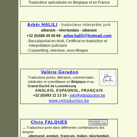
Traductrice spécialisée en Belgique et en France
Arbër HALILI
-
traducteur-
interprète juré
albanais -
néerlandais -
albanais
arber.halili@hotmail.com
+32 (0)488 49 08 68 -
Baccalauréat en droit, Certificat en traduction et
-
interprétation judiciaire
-
Copywriting, relecture, sous-
titrages
Valérie Geradon
Traductions jurées, littéraires, commerciales,
médicales et scientifiques en
Belgique
et au
Grand-
Duché de Luxembourg
ANGLAIS, ESPAGNOL, FRANÇAIS
+32 (0)493 11 13 10 -
info@vgtraduction.be
www.vgtraduction.be
Chris FALQUES
→ Traductrice jurée dans différentes combinaisons des
langues
allemand, anglais, français, italien, néerlandais