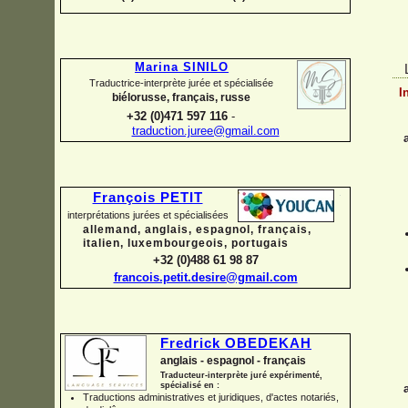
Marina SINILO
Traductrice-
interprète jurée et spécialisée
I
biélorusse, français, russe
+32 (0)471 597 116
-
traduction.juree@gmail.com
François PETIT
interprétations jurées et spécialisées
allemand, anglais, espagnol, français,
italien, luxembourgeois, portugais
+32 (0)488 61 98 87
francois.petit.desire@gmail.com
Fredrick OBEDEKAH
anglais -
espagnol -
français
Traducteur-
interprète juré expérimenté,
spécialisé en :
Traductions administratives et juridiques, d'actes notariés,