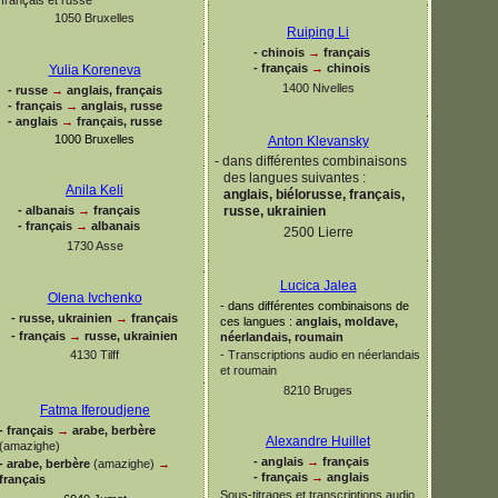
1050 Bruxelles
Ruiping Li
-
chinois
→
français
-
français
→
chinois
Yulia Koreneva
1400 Nivelles
-
russe
→
anglais, français
-
français
→
anglais, russe
-
anglais
→
français, russe
1000 Bruxelles
Anton Klevansky
-
dans différentes combinaisons
des langues suivantes :
Anila Keli
anglais, biélorusse, français,
-
albanais
→
français
russe, ukrainien
-
français
→
albanais
2500 Lierre
1730 Asse
Lucica Jalea
Olena Ivchenko
-
dans différentes combinaisons de
-
russe, ukrainien
→
français
ces langues :
anglais, moldave,
-
français
→
russe, ukrainien
néerlandais, roumain
4130 Tilff
-
Transcriptions audio en néerlandais
et roumain
8210 Bruges
Fatma Iferoudjene
-
français
→
arabe, berbère
Alexandre Huillet
(amazighe)
-
anglais
→
français
-
arabe, berbère
(amazighe)
→
-
français
→
anglais
français
Sous-
titrages et transcriptions audio