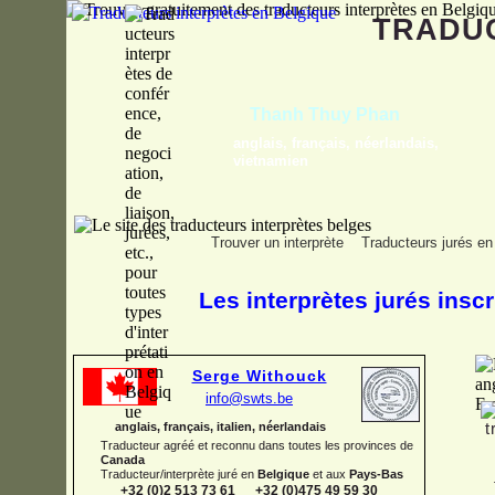
TRADU
Gregory Blauwers
français, néerlandais
Trouver un interprète
Traducteurs jurés en
Les interprètes jurés inscr
Serge Withouck
info@swts.be
anglais, français, italien, néerlandais
Traducteur agréé et reconnu dans toutes les provinces de
Canada
Traducteur/interprète juré en
Belgique
et aux
Pays-
Bas
+32 (0)2 513 73 61 +32 (0)475 49 59 30