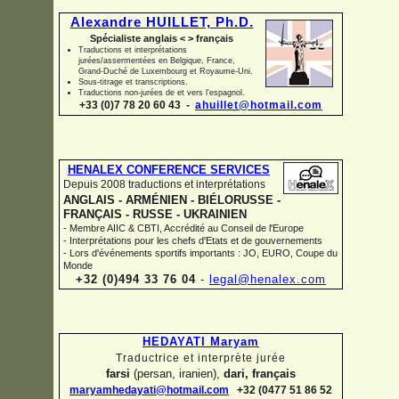
Alexandre HUILLET, Ph.D.
Spécialiste anglais < > français
Traductions et interprétations
jurées/assermentées en Belgique, France,
Grand-
Duché de Luxembourg et Royaume-
Uni.
Sous-
titrage et transcriptions.
Traductions non-
jurées de et vers l'espagnol.
+33 (0)7 78 20 60 43 -
ahuillet@hotmail.com
HENALEX CONFERENCE SERVICES
Depuis 2008 traductions et interprétations
ANGLAIS -
ARMÉNIEN -
BIÉLORUSSE -
FRANÇAIS -
RUSSE -
UKRAINIEN
-
Membre AIIC & CBTI, Accrédité au Conseil de l'Europe
-
Interprétations pour les chefs d'Etats et de gouvernements
-
Lors d'événements sportifs importants : JO, EURO, Coupe du
Monde
+32 (0)494 33 76 04
-
legal@henalex.com
HEDAYATI Maryam
Traductrice et interprète jurée
farsi
(persan, iranien),
dari, français
maryamhedayati@hotmail.com
+32 (0477 51 86 52