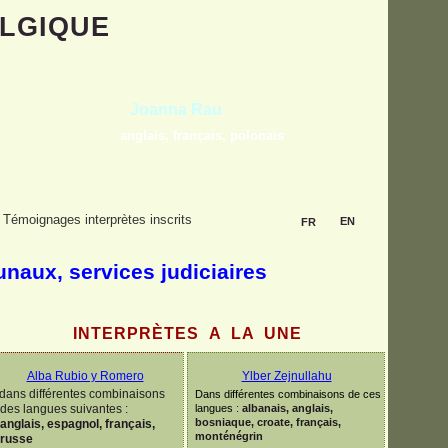
LGIQUE
Carmen Bouritei
français, roumain
Témoignages interprètes inscrits
EN
FR
bunaux, services judiciaires
INTERPRÈTES A LA UNE
Alba Rubio y Romero
Ylber Zejnullahu
dans différentes combinaisons
Dans différentes combinaisons de ces
des langues suivantes :
langues
:
albanais, anglais,
bosniaque, croate, français,
anglais, espagnol, français,
monténégrin
russe