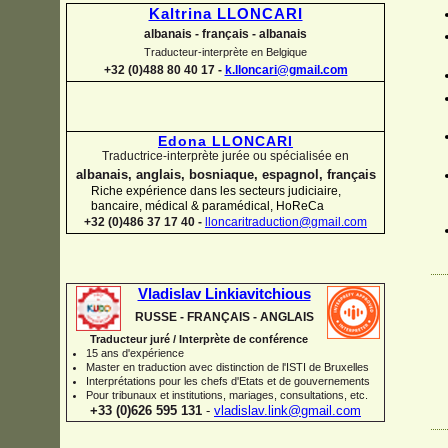
Kaltrina LLONCARI
albanais -
français -
albanais
Traducteur-
interprète en Belgique
+32 (0)488 80 40 17 -
k.lloncari@gmail.com
Edona LLONCARI
Traductrice-
interprète jurée ou spécialisée en
albanais, anglais, bosniaque, espagnol, français
Riche expérience dans les secteurs judiciaire,
bancaire, médical & paramédical, HoReCa
+32 (0)486 37 17 40 -
lloncaritraduction@gmail.com
Vladislav Linkiavitchious
RUSSE -
FRANÇAIS -
ANGLAIS
Traducteur juré / Interprète de conférence
15 ans d'expérience
Master en traduction avec distinction de l'ISTI de Bruxelles
Interprétations pour les chefs d'Etats et de gouvernements
Pour
tribunaux
et institutions
, mariages, consultations, etc.
+33 (0)626 595 131
-
vladislav.link@gmail.com