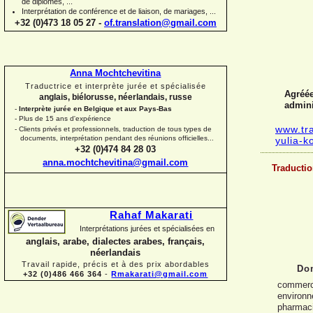
de diplômes, ...
Interprétation de conférence et de liaison, de mariages, ...
+32 (0)473 18 05 27 -
of.translation@gmail.com
Anna Mochtchevitina
Traductrice et interprète jurée et spécialisée
Agréée
anglais, biélorusse, néerlandais, russe
admini
-
Interprète jurée en Belgique et aux Pays-
Bas
-
Plus de 15 ans d'expérience
www.tr
-
Clients privés et professionnels, traduction de tous types de
documents, interprétation pendant des réunions officielles...
yulia-
k
+32 (0)474 84 28 03
anna.mochtchevitina@gmail.com
Traductio
Rahaf Makarati
Interprétations jurées et spécialisées en
anglais, arabe, dialectes arabes, français,
néerlandais
Travail rapide, précis et à des prix abordables
Dom
+32 (0)486 466 364
-
Rmakarati@gmail.com
commerci
environn
pharmaci