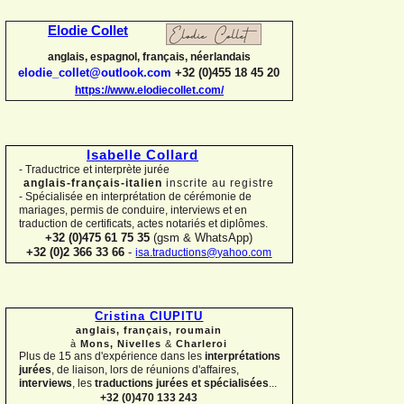
Elodie Collet
anglais, espagnol, français, néerlandais
elodie_collet@outlook.com
+32 (0)455 18 45 20
https://www.elodiecollet.com/
Isabelle Collard
-
Traductrice et interprète jurée
anglais-
français-
italien
inscrite au registre
-
Spécialisée en interprétation de cérémonie de
mariages, permis de conduire, interviews et en
traduction de certificats, actes notariés et diplômes.
+32 (0)475 61 75 35
(gsm & WhatsApp)
+32 (0)2 366 33 66
-
isa.traductions@yahoo.com
Cristina CIUPITU
anglais, français, roumain
à
Mons, Nivelles
&
Charleroi
Plus de 15 ans d'expérience dans les
interprétations
jurées
, de liaison, lors de réunions d'affaires,
interviews
, les
traductions jurées et spécialisées
...
+32 (0)470 133 243