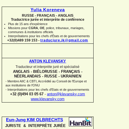
Yulia Koreneva
RUSSE -
FRANÇAIS -
ANGLAIS
Traductrice jurée et interprète de conférence
Plus de 15 ans d'expérience
Missions pour
CGRA
,
OE
,
police,
tribunaux, mariages,
communes
&
institutions officiels
Interprétations pour les chefs d'États et de gouvernements
+32(0)489 159 153 -
traducjure.jk@gmail.com
ANTON KLEVANSKY
Traducteur et interprète juré et spécialisé
ANGLAIS -
BIÉLORUSSE -
FRANÇAIS -
NÉERLANDAIS -
RUSSE -
UKRAINIEN
-
Membre AIIC & CBTI, Accrédité au Conseil de l'Europe et
aux institutions de l'ONU
-
Interprétations pour les chefs d'Etats et de gouvernements
+32 (0)494 03 05 67
-
anton@klevansky.com
www.klevansky.com
Eun-
Jung KIM OLBRECHTS
JURISTE & INTERPRÈTE JURÉE