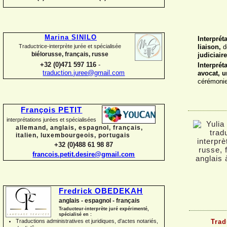
Marina SINILO
Interprét
Traductrice-
interprète jurée et spécialisée
liaison,
d
biélorusse, français, russe
judiciair
+32 (0)471 597 116
-
Interprét
traduction.juree@gmail.com
avocat, u
cérémoni
François PETIT
interprétations jurées et spécialisées
allemand, anglais, espagnol, français,
italien, luxembourgeois, portugais
+32 (0)488 61 98 87
francois.petit.desire@gmail.com
Fredrick OBEDEKAH
anglais -
espagnol -
français
Traducteur-
interprète juré expérimenté,
spécialisé en :
Trad
Traductions administratives et juridiques, d'actes notariés,