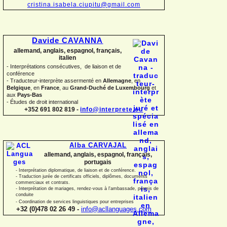
cristina.isabela.ciupitu@gmail.com
Davide CAVANNA
allemand, anglais, espagnol, français,
italien
-
Interprétations consécutives, de liaison et de
conférence
-
Traducteur-
interprète assermenté en
Allemagne
, en
Belgique
, en
France
, au
Grand-
Duché de Luxembourg
et
aux
Pays-
Bas
-
Études de droit international
+352 691 802 819 -
info@interprete.eu
Alba CARVAJAL
allemand, anglais, espagnol, français,
portugais
-
Interprétation diplomatique, de liaison et de conférence.
-
Traduction jurée de certificats officiels, diplômes, documents
commerciaux et contrats.
-
Interprétation de mariages, rendez-
vous à l'ambassade, permis de
conduite
-
Coordination de services linguistiques pour entreprises
+32 (0)478 02 26 49 -
info@acllanguages.com