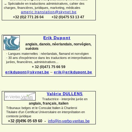
→ Spécialisée en traductions administratives, cahier des
charges, financières, juridiques, marketing, médicales
americ.translation@skynet.be
+32 (0)2 771 26 04
+32 (0)475 53 13 47
Erik Dupont
anglais, danois, néerlandais, norvégien,
suédois
-
Langues maternelles : néerlandais, flamand et norvégien
-
30 ans d'expérience dans les traductions et interprétations
jurées, financières, administratives...
+ 32 (0)471 75 66 59
erikdupont@skynet.be
–
erik@erikdupont.be
Valérie DULLENS
Traductrice -
interprète jurée en
anglais, français, italien
Tribunaux belges et le Consulat Italien à Charleroi
Titulaire d'un Certificat Universitaire en interprétation en
contexte juridique
+32 (0)496 05 69 60 -
info@in-
verbo-
veritas.be