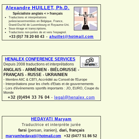
Alexandre HUILLET, Ph.D.
Spécialiste anglais < > français
Traductions et interprétations
jurées/assermentées en Belgique, France,
Grand-
Duché de Luxembourg et Royaume-
Uni.
Sous-
titrage et transcriptions.
Traductions non-
jurées de et vers l'espagnol.
+33 (0)7 78 20 60 43 -
ahuillet@hotmail.com
HENALEX CONFERENCE SERVICES
Depuis 2008 traductions et interprétations
ANGLAIS -
ARMÉNIEN -
BIÉLORUSSE -
FRANÇAIS -
RUSSE -
UKRAINIEN
-
Membre AIIC & CBTI, Accrédité au Conseil de l'Europe
-
Interprétations pour les chefs d'Etats et de gouvernements
-
Lors d'événements sportifs importants : JO, EURO, Coupe du
Monde
+32 (0)494 33 76 04
-
legal@henalex.com
HEDAYATI Maryam
Traductrice et interprète jurée
farsi
(persan, iranien),
dari, français
maryamhedayati@hotmail.com
+32 (0477 51 86 52