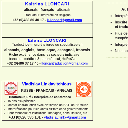
Kaltrina LLONCARI
Aut
albanais -
français -
albanais
Traducteur-
interprète en Belgique
Interpré
+32 (0)488 80 40 17 -
k.lloncari@gmail.com
Inscrit
et trad
Plus de
europée
Edona LLONCARI
Interpr
Traductrice-
interprète jurée ou spécialisée en
albanais, anglais, bosniaque, espagnol, français
Nom soc
Riche expérience dans les secteurs judiciaire,
bancaire, médical & paramédical, HoReCa
+32 (0)486 37 17 40 -
lloncaritraduction@gmail.com
Vladislav Linkiavitchious
RUSSE -
FRANÇAIS -
ANGLAIS
Traducteur juré / Interprète de conférence
15 ans d'expérience
Master en traduction avec distinction de l'ISTI de Bruxelles
Interprétations pour les chefs d'Etats et de gouvernements
Pour
tribunaux
et institutions
, mariages, consultations, etc.
+33 (0)626 595 131
-
vladislav.link@gmail.com