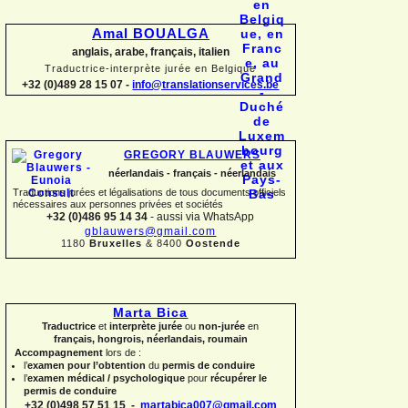
Amal BOUALGA
anglais, arabe, français, italien
Traductrice-
interprète jurée en Belgique
+32 (0)489 28 15 07 -
info@translationservices.be
GREGORY BLAUWERS
néerlandais -
français -
néerlandais
Traductions jurées et légalisations de tous documents officiels
nécessaires aux personnes privées et sociétés
+32 (0)486 95 14 34
-
aussi via WhatsApp
gblauwers@gmail.com
1180
Bruxelles
& 8400
Oostende
Marta Bica
Traductrice
et
interprète jurée
ou
non-
jurée
en
français, hongrois, néerlandais, roumain
Accompagnement
lors de :
l’
examen pour l’obtention
du
permis de conduire
l’
examen médical / psychologique
pour
récupérer le
permis de conduire
+32 (0)498 57 51 15 -
martabica007@gmail.com