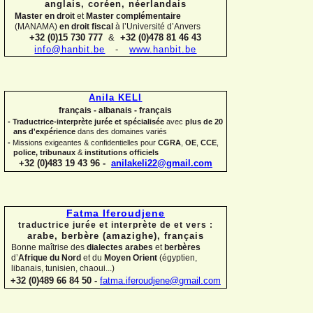
anglais, coréen,
néerlandais
Master en droit
et
Master complémentaire
(MANAMA)
en droit fiscal
à l’Université d’Anvers
+32 (0)15 730 777
&
+32 (0)478 81 46 43
info@hanbit.be
-
www.hanbit.be
Anila KELI
français -
albanais -
français
-
Traductrice-
interprète jurée et spécialisée
avec
plus de 20
ans d'expérience
dans des domaines variés
-
Missions exigeantes & confidentielles pour
CGRA
,
OE
,
CCE
,
police,
tribunaux
&
institutions officiels
+32 (0)483 19 43 96 -
anilakeli22@gmail.com
Fatma Iferoudjene
traductrice jurée et interprète de et vers :
arabe, berbère (amazighe),
français
Bonne maîtrise des
dialectes arabes
et
berbères
d’
Afrique du Nord
et du
Moyen Orient
(égyptien,
libanais, tunisien, chaoui...)
+32 (0)489 66 84 50 -
fatma.iferoudjene@gmail.com