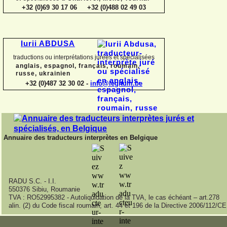
+32 (0)69 30 17 06 +32 (0)488 02 49 03
Iurii ABDUSA
traductions ou interprétations jurées et spécialisées
anglais, espagnol, français, roumain,
russe, ukrainien
+32 (0)487 32 30 02 -
info@legitum.be
Annuaire des traducteurs interprètes en Belgique
RADU S.C. -
I.I.
550376 Sibiu, Roumanie
TVA : RO52995382 -
Autoliquidation de la TVA, le cas échéant – art.278
alin. (2) du Code fiscal roumain; art. 44 et 196 de la Directive 2006/112/CE