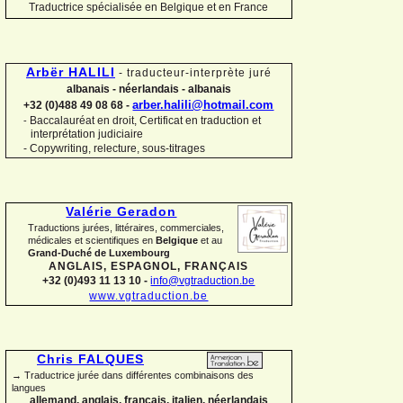
Traductrice spécialisée en Belgique et en France
Arbër HALILI
-
traducteur-
interprète juré
albanais -
néerlandais -
albanais
arber.halili@hotmail.com
+32 (0)488 49 08 68 -
Baccalauréat en droit, Certificat en traduction et
-
interprétation judiciaire
-
Copywriting, relecture, sous-
titrages
Valérie Geradon
Traductions jurées, littéraires, commerciales,
médicales et scientifiques en
Belgique
et au
Grand-
Duché de Luxembourg
ANGLAIS, ESPAGNOL, FRANÇAIS
+32 (0)493 11 13 10 -
info@vgtraduction.be
www.vgtraduction.be
Chris FALQUES
→ Traductrice jurée dans différentes combinaisons des
langues
allemand, anglais, français, italien, néerlandais