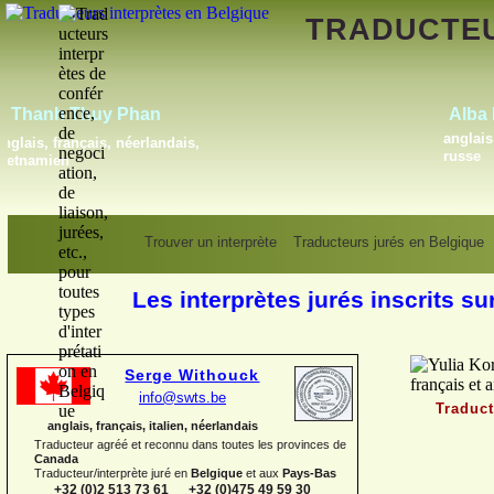
TRADUCTE
Gregory Blauwers
français, néerlandais
Tr
Trouver un interprète
Traducteurs jurés en Belgique
ru
Les interprètes jurés inscrits su
Serge Withouck
info@swts.be
Traduct
anglais, français, italien, néerlandais
Traducteur agréé et reconnu dans toutes les provinces de
Canada
Traducteur/interprète juré en
Belgique
et aux
Pays-
Bas
+32 (0)2 513 73 61 +32 (0)475 49 59 30