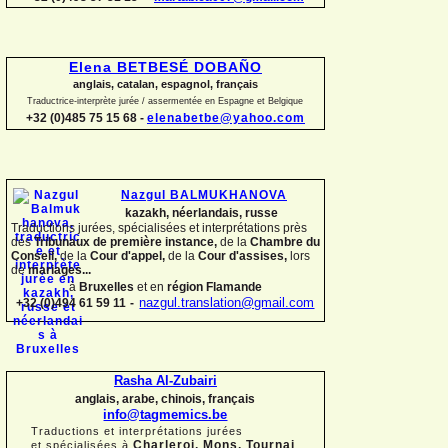
Elena BETBESÉ DOBAÑO
anglais, catalan, espagnol, français
Traductrice-
interprète jurée / assermentée en Espagne et Belgique
+32 (0)485 75 15 68 -
elenabetbe@yahoo.com
Nazgul BALMUKHANOVA
kazakh, néerlandais, russe
Traductions jurées, spécialisées et interprétations près
des
Tribunaux de première instance,
de la
Chambre du
Conseil,
de la
Cour d'appel,
de la
Cour d'assises,
lors
de
mariages...
à
Bruxelles
et en
région Flamande
+32 (0)494 61 59 11
-
nazgul.translation@gmail.com
Rasha Al-
Zubairi
anglais, arabe, chinois, français
info@tagmemics.be
Traductions et interprétations jurées
Charleroi, Mons, Tournai
et spécialisées à