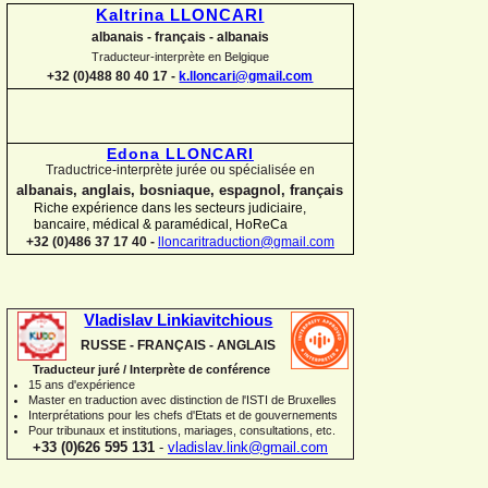
Kaltrina LLONCARI
albanais -
français -
albanais
Traducteur-
interprète en Belgique
+32 (0)488 80 40 17 -
k.lloncari@gmail.com
Edona LLONCARI
Traductrice-
interprète jurée ou spécialisée en
albanais, anglais, bosniaque, espagnol, français
Riche expérience dans les secteurs judiciaire,
bancaire, médical & paramédical, HoReCa
+32 (0)486 37 17 40 -
lloncaritraduction@gmail.com
Vladislav Linkiavitchious
RUSSE -
FRANÇAIS -
ANGLAIS
Traducteur juré / Interprète de conférence
15 ans d'expérience
Master en traduction avec distinction de l'ISTI de Bruxelles
Interprétations pour les chefs d'Etats et de gouvernements
Pour
tribunaux
et institutions
, mariages, consultations, etc.
+33 (0)626 595 131
-
vladislav.link@gmail.com