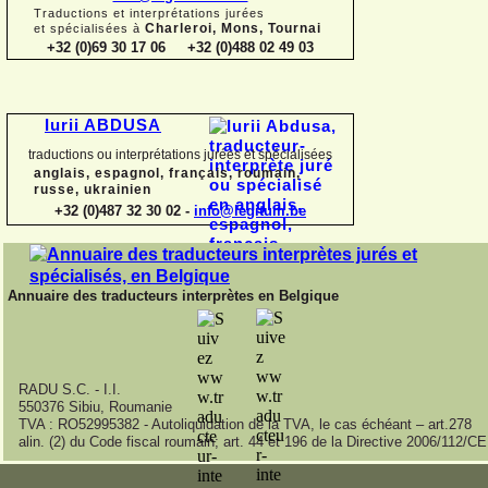
Traductions et interprétations jurées
Charleroi, Mons, Tournai
et spécialisées à
+32 (0)69 30 17 06 +32 (0)488 02 49 03
Iurii ABDUSA
traductions ou interprétations jurées et spécialisées
anglais, espagnol, français, roumain,
russe, ukrainien
+32 (0)487 32 30 02 -
info@legitum.be
Annuaire des traducteurs interprètes en Belgique
RADU S.C. -
I.I.
550376 Sibiu, Roumanie
TVA : RO52995382 -
Autoliquidation de la TVA, le cas échéant – art.278
alin. (2) du Code fiscal roumain; art. 44 et 196 de la Directive 2006/112/CE