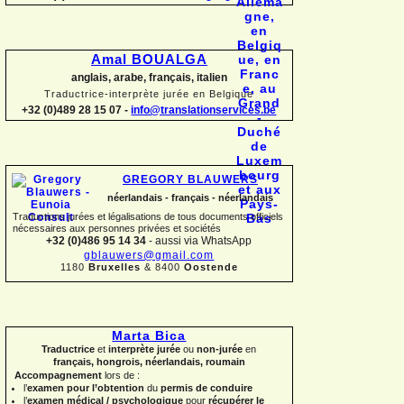
Amal BOUALGA
anglais, arabe, français, italien
Traductrice-
interprète jurée en Belgique
+32 (0)489 28 15 07 -
info@translationservices.be
GREGORY BLAUWERS
néerlandais -
français -
néerlandais
Traductions jurées et légalisations de tous documents officiels
nécessaires aux personnes privées et sociétés
+32 (0)486 95 14 34
-
aussi via WhatsApp
gblauwers@gmail.com
1180
Bruxelles
& 8400
Oostende
Marta Bica
Traductrice
et
interprète jurée
ou
non-
jurée
en
français, hongrois, néerlandais, roumain
Accompagnement
lors de :
l’
examen pour l’obtention
du
permis de conduire
l’
examen médical / psychologique
pour
récupérer le