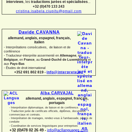
interviews
, les
traductions jurées et spécialisées
...
+32 (0)470 133 243
cristina.isabela.ciupitu@gmail.com
Davide CAVANNA
allemand, anglais, espagnol, français,
italien
-
Interprétations consécutives, de liaison et de
conférence
-
Traducteur-
interprète assermenté en
Allemagne
, en
Belgique
, en
France
, au
Grand-
Duché de Luxembourg
et
aux
Pays-
Bas
-
Études de droit international
+352 691 802 819 -
info@interprete.eu
Alba CARVAJAL
allemand, anglais, espagnol, français,
portugais
-
Interprétation diplomatique, de liaison et de conférence.
-
Traduction jurée de certificats officiels, diplômes, documents
commerciaux et contrats.
-
Interprétation de mariages, rendez-
vous à l'ambassade, permis de
conduite
-
Coordination de services linguistiques pour entreprises
+32 (0)478 02 26 49 -
info@acllanguages.com