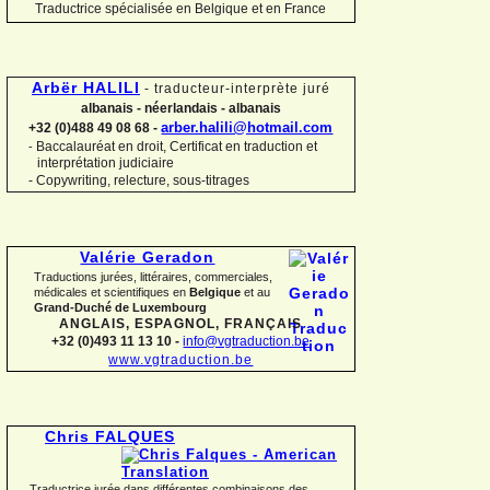
Traductrice spécialisée en Belgique et en France
Arbër HALILI
-
traducteur-
interprète juré
albanais -
néerlandais -
albanais
arber.halili@hotmail.com
+32 (0)488 49 08 68 -
Baccalauréat en droit, Certificat en traduction et
-
interprétation judiciaire
-
Copywriting, relecture, sous-
titrages
Valérie Geradon
Traductions jurées, littéraires, commerciales,
médicales et scientifiques en
Belgique
et au
Grand-
Duché de Luxembourg
ANGLAIS, ESPAGNOL, FRANÇAIS
+32 (0)493 11 13 10 -
info@vgtraduction.be
www.vgtraduction.be
Chris FALQUES
→ Traductrice jurée dans différentes combinaisons des