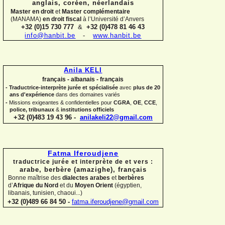
anglais, coréen,
néerlandais
Master en droit
et
Master complémentaire
(MANAMA)
en droit fiscal
à l’Université d’Anvers
+32 (0)15 730 777
&
+32 (0)478 81 46 43
info@hanbit.be
-
www.hanbit.be
Anila KELI
français -
albanais -
français
-
Traductrice-
interprète jurée et spécialisée
avec
plus de 20
ans d'expérience
dans des domaines variés
-
Missions exigeantes & confidentielles pour
CGRA
,
OE
,
CCE
,
police,
tribunaux
&
institutions officiels
+32 (0)483 19 43 96 -
anilakeli22@gmail.com
Fatma Iferoudjene
traductrice jurée et interprète de et vers :
arabe, berbère (amazighe),
français
Bonne maîtrise des
dialectes arabes
et
berbères
d’
Afrique du Nord
et du
Moyen Orient
(égyptien,
libanais, tunisien, chaoui...)
+32 (0)489 66 84 50 -
fatma.iferoudjene@gmail.com