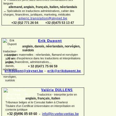
langues
allemand, anglais, français, italien, néerlandais
→ Spécialisée en traductions administratives, cahier des
charges, financières, juridiques, marketing, médicales
americ.translation@skynet.be
+32 (0)2 771 26 04
+32 (0)475 53 13 47
Erik Dupont
anglais, danois, néerlandais, norvégien,
suédois
-
Langues maternelles : néerlandais, flamand et norvégien
-
30 ans d'expérience dans les traductions et interprétations
jurées, financières, administratives...
+ 32 (0)471 75 66 59
erikdupont@skynet.be
–
erik@erikdupont.be
Valérie DULLENS
Traductrice -
interprète jurée en
anglais, français, italien
Tribunaux belges et le Consulat Italien à Charleroi
Titulaire d'un Certificat Universitaire en interprétation en
contexte juridique
+32 (0)496 05 69 60 -
info@in-
verbo-
veritas.be