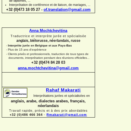
de diplômes, ...
Interprétation de conférence et de liaison, de mariages, ...
+32 (0)473 18 05 27 -
of.translation@gmail.com
Anna Mochtchevitina
Traductrice et interprète jurée et spécialisée
anglais, biélorusse, néerlandais, russe
-
Interprète jurée en Belgique et aux Pays-
Bas
-
Plus de 15 ans d'expérience
-
Clients privés et professionnels, traduction de tous types de
documents, interprétation pendant des réunions officielles...
+32 (0)474 84 28 03
anna.mochtchevitina@gmail.com
Rahaf Makarati
Interprétations jurées et spécialisées en
anglais, arabe, dialectes arabes, français,
néerlandais
Travail rapide, précis et à des prix abordables
+32 (0)486 466 364
-
Rmakarati@gmail.com