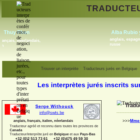
TRADUCTE
Gregory Blauwers
français, néerlandais
Tr
Trouver un interprète
Traducteurs jurés en Belgique
Les interprètes jurés inscrits su
Tradu
Serge Withouck
info@swts.be
>>>
Mme 
anglais, français, italien, néerlandais
Traducteur agréé et reconnu dans toutes les provinces de
Canada
Traducteur/interprète juré en
Belgique
et aux
Pays-
Bas
+32 (0)2 513 73 61 +32 (0)475 49 59 30