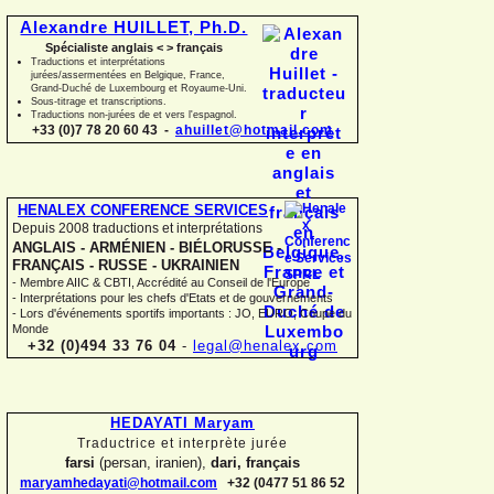
Alexandre HUILLET, Ph.D.
Spécialiste anglais < > français
Traductions et interprétations
jurées/assermentées en Belgique, France,
Grand-
Duché de Luxembourg et Royaume-
Uni.
Sous-
titrage et transcriptions.
Traductions non-
jurées de et vers l'espagnol.
+33 (0)7 78 20 60 43 -
ahuillet@hotmail.com
HENALEX CONFERENCE SERVICES
Depuis 2008 traductions et interprétations
ANGLAIS -
ARMÉNIEN -
BIÉLORUSSE -
FRANÇAIS -
RUSSE -
UKRAINIEN
-
Membre AIIC & CBTI, Accrédité au Conseil de l'Europe
-
Interprétations pour les chefs d'Etats et de gouvernements
-
Lors d'événements sportifs importants : JO, EURO, Coupe du
Monde
+32 (0)494 33 76 04
-
legal@henalex.com
HEDAYATI Maryam
Traductrice et interprète jurée
farsi
(persan, iranien),
dari, français
maryamhedayati@hotmail.com
+32 (0477 51 86 52