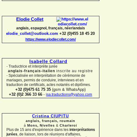
Elodie Collet
anglais, espagnol, français, néerlandais
elodie_collet@outlook.com
+32 (0)455 18 45 20
https://www.elodiecollet.com/
Isabelle Collard
-
Traductrice et interprète jurée
anglais-
français-
italien
inscrite au registre
-
Spécialisée en interprétation de cérémonie de
mariages, permis de conduire, interviews et en
traduction de certificats, actes notariés et diplômes.
+32 (0)475 61 75 35
(gsm & WhatsApp)
+32 (0)2 366 33 66
-
isa.traductions@yahoo.com
Cristina CIUPITU
anglais, français, roumain
à
Mons, Nivelles
&
Charleroi
Plus de 15 ans d'expérience dans les
interprétations
jurées
, de liaison, lors de réunions d'affaires,