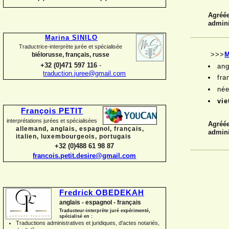
Agréée
admini
Marina SINILO
Traductrice-
interprète jurée et spécialisée
>>>
biélorusse, français, russe
+32 (0)471 597 116
-
ang
traduction.juree@gmail.com
fra
née
vi
François PETIT
interprétations jurées et spécialisées
Agréée
allemand, anglais, espagnol, français,
admini
italien, luxembourgeois, portugais
+32 (0)488 61 98 87
francois.petit.desire@gmail.com
Fredrick OBEDEKAH
anglais -
espagnol -
français
Traducteur-
interprète juré expérimenté,
spécialisé en :
Traductions administratives et juridiques, d'actes notariés,