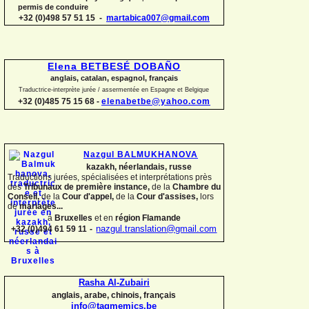
permis de conduire
+32 (0)498 57 51 15 -
martabica007@gmail.com
Elena BETBESÉ DOBAÑO
anglais, catalan, espagnol, français
Traductrice-
interprète jurée / assermentée en Espagne et Belgique
+32 (0)485 75 15 68 -
elenabetbe@yahoo.com
Nazgul BALMUKHANOVA
kazakh, néerlandais, russe
Traductions jurées, spécialisées et interprétations près
des
Tribunaux de première instance,
de la
Chambre du
Conseil,
de la
Cour d'appel,
de la
Cour d'assises,
lors
de
mariages...
à
Bruxelles
et en
région Flamande
+32 (0)494 61 59 11
-
nazgul.translation@gmail.com
Rasha Al-
Zubairi
anglais, arabe, chinois, français
info@tagmemics.be