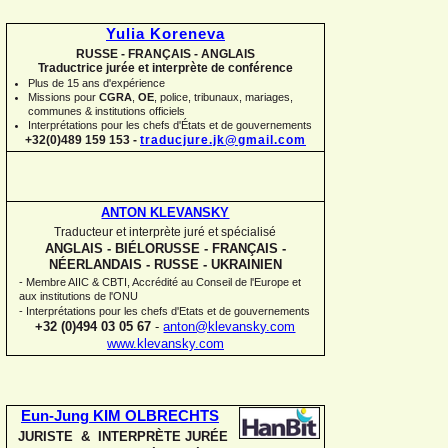
Yulia Koreneva
RUSSE -
FRANÇAIS -
ANGLAIS
Traductrice jurée et interprète de conférence
Plus de 15 ans d'expérience
Missions pour
CGRA
,
OE
,
police,
tribunaux, mariages,
communes
&
institutions officiels
Interprétations pour les chefs d'États et de gouvernements
+32(0)489 159 153 -
traducjure.jk@gmail.com
ANTON KLEVANSKY
Traducteur et interprète juré et spécialisé
ANGLAIS -
BIÉLORUSSE -
FRANÇAIS -
NÉERLANDAIS -
RUSSE -
UKRAINIEN
-
Membre AIIC & CBTI, Accrédité au Conseil de l'Europe et
aux institutions de l'ONU
-
Interprétations pour les chefs d'Etats et de gouvernements
+32 (0)494 03 05 67
-
anton@klevansky.com
www.klevansky.com
Eun-
Jung KIM OLBRECHTS
JURISTE & INTERPRÈTE JURÉE