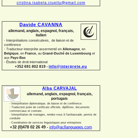
cristina.isabela.ciupitu@gmail.com
Davide CAVANNA
allemand, anglais, espagnol, français,
italien
-
Interprétations consécutives, de liaison et de
conférence
-
Traducteur-
interprète assermenté en
Allemagne
, en
Belgique
, en
France
, au
Grand-
Duché de Luxembourg
et
aux
Pays-
Bas
-
Études de droit international
+352 691 802 819 -
info@interprete.eu
Alba CARVAJAL
allemand, anglais, espagnol, français,
portugais
-
Interprétation diplomatique, de liaison et de conférence.
-
Traduction jurée de certificats officiels, diplômes, documents
commerciaux et contrats.
-
Interprétation de mariages, rendez-
vous à l'ambassade, permis de
conduite
-
Coordination de services linguistiques pour entreprises
+32 (0)478 02 26 49 -
info@acllanguages.com