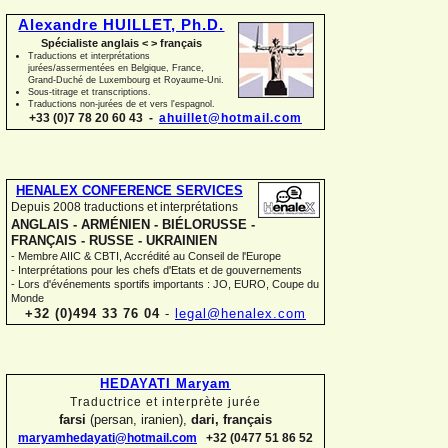
Alexandre HUILLET, Ph.D.
Spécialiste anglais < > français
Traductions et interprétations
jurées/assermentées en Belgique, France,
Grand-
Duché de Luxembourg et Royaume-
Uni.
Sous-
titrage et transcriptions.
Traductions non-
jurées de et vers l'espagnol.
+33 (0)7 78 20 60 43 -
ahuillet@hotmail.com
HENALEX CONFERENCE SERVICES
Depuis 2008 traductions et interprétations
ANGLAIS -
ARMÉNIEN -
BIÉLORUSSE -
FRANÇAIS -
RUSSE -
UKRAINIEN
-
Membre AIIC & CBTI, Accrédité au Conseil de l'Europe
-
Interprétations pour les chefs d'Etats et de gouvernements
-
Lors d'événements sportifs importants : JO, EURO, Coupe du
Monde
+32 (0)494 33 76 04
-
legal@henalex.com
HEDAYATI Maryam
Traductrice et interprète jurée
farsi
(persan, iranien),
dari, français
maryamhedayati@hotmail.com
+32 (0477 51 86 52