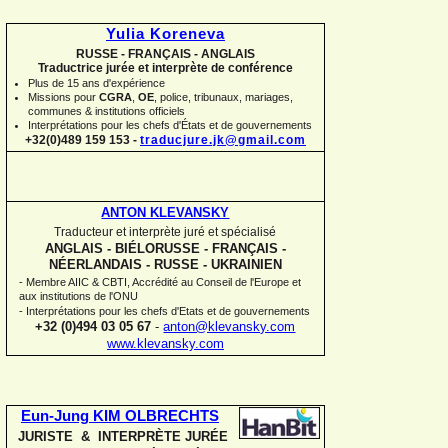
Yulia Koreneva
RUSSE -
FRANÇAIS -
ANGLAIS
Traductrice jurée et interprète de conférence
Plus de 15 ans d'expérience
Missions pour
CGRA
,
OE
,
police,
tribunaux, mariages,
communes
&
institutions officiels
Interprétations pour les chefs d'États et de gouvernements
+32(0)489 159 153 -
traducjure.jk@gmail.com
ANTON KLEVANSKY
Traducteur et interprète juré et spécialisé
ANGLAIS -
BIÉLORUSSE -
FRANÇAIS -
NÉERLANDAIS -
RUSSE -
UKRAINIEN
-
Membre AIIC & CBTI, Accrédité au Conseil de l'Europe et
aux institutions de l'ONU
-
Interprétations pour les chefs d'Etats et de gouvernements
+32 (0)494 03 05 67
-
anton@klevansky.com
www.klevansky.com
Eun-
Jung KIM OLBRECHTS
JURISTE & INTERPRÈTE JURÉE