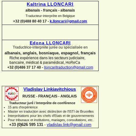
Kaltrina LLONCARI
albanais -
français -
albanais
Traducteur-
interprète en Belgique
+32 (0)488 80 40 17 -
k.lloncari@gmail.com
Edona LLONCARI
Traductrice-
interprète jurée ou spécialisée en
albanais, anglais, bosniaque, espagnol, français
Riche expérience dans les secteurs judiciaire,
bancaire, médical & paramédical, HoReCa
+32 (0)486 37 17 40 -
lloncaritraduction@gmail.com
Vladislav Linkiavitchious
RUSSE -
FRANÇAIS -
ANGLAIS
Traducteur juré / Interprète de conférence
15 ans d'expérience
Master en traduction avec distinction de l'ISTI de Bruxelles
Interprétations pour les chefs d'Etats et de gouvernements
Pour
tribunaux
et institutions
, mariages, consultations, etc.
+33 (0)626 595 131
-
vladislav.link@gmail.com