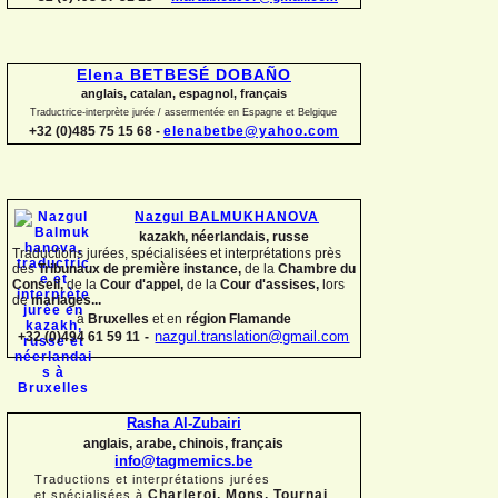
Elena BETBESÉ DOBAÑO
anglais, catalan, espagnol, français
Traductrice-
interprète jurée / assermentée en Espagne et Belgique
+32 (0)485 75 15 68 -
elenabetbe@yahoo.com
Nazgul BALMUKHANOVA
kazakh, néerlandais, russe
Traductions jurées, spécialisées et interprétations près
des
Tribunaux de première instance,
de la
Chambre du
Conseil,
de la
Cour d'appel,
de la
Cour d'assises,
lors
de
mariages...
à
Bruxelles
et en
région Flamande
+32 (0)494 61 59 11
-
nazgul.translation@gmail.com
Rasha Al-
Zubairi
anglais, arabe, chinois, français
info@tagmemics.be
Traductions et interprétations jurées
Charleroi, Mons, Tournai
et spécialisées à