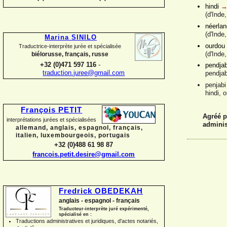
hindi
(d'Inde
néerla
(d'Inde
Marina SINILO
ourdou
Traductrice-
interprète jurée et spécialisée
(d'Inde
biélorusse, français, russe
+32 (0)471 597 116
-
pendjab
traduction.juree@gmail.com
pendjab
penjabi
hindi, 
François PETIT
Agréé p
interprétations jurées et spécialisées
adminis
allemand, anglais, espagnol, français,
italien, luxembourgeois, portugais
+32 (0)488 61 98 87
francois.petit.desire@gmail.com
Fredrick OBEDEKAH
anglais -
espagnol -
français
Traducteur-
interprète juré expérimenté,
spécialisé en :
Traductions administratives et juridiques, d'actes notariés,