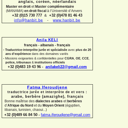
anglais, coréen,
néerlandais
Master en droit
et
Master complémentaire
(MANAMA)
en droit fiscal
à l’Université d’Anvers
+32 (0)15 730 777
&
+32 (0)478 81 46 43
info@hanbit.be
-
www.hanbit.be
Anila KELI
français -
albanais -
français
-
Traductrice-
interprète jurée et spécialisée
avec
plus de 20
ans d'expérience
dans des domaines variés
-
Missions exigeantes & confidentielles pour
CGRA
,
OE
,
CCE
,
police,
tribunaux
&
institutions officiels
+32 (0)483 19 43 96 -
anilakeli22@gmail.com
Fatma Iferoudjene
traductrice jurée et interprète de et vers :
arabe, berbère (amazighe),
français
Bonne maîtrise des
dialectes arabes
et
berbères
d’
Afrique du Nord
et du
Moyen Orient
(égyptien,
libanais, tunisien, chaoui...)
+32 (0)489 66 84 50 -
fatma.iferoudjene@gmail.com