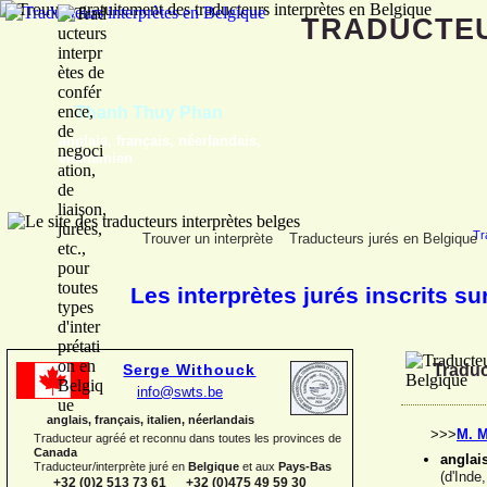
TRADUCTE
Gregory Blauwers
français, néerlandais
Tr
Trouver un interprète
Traducteurs jurés en Belgique
Les interprètes jurés inscrits su
Serge Withouck
Traduc
info@swts.be
anglais, français, italien, néerlandais
>>>
M. M
Traducteur agréé et reconnu dans toutes les provinces de
Canada
anglai
Traducteur/interprète juré en
Belgique
et aux
Pays-
Bas
(d'Inde
+32 (0)2 513 73 61 +32 (0)475 49 59 30