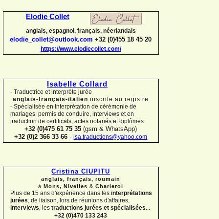
Elodie Collet
anglais, espagnol, français, néerlandais
elodie_collet@outlook.com
+32 (0)455 18 45 20
https://www.elodiecollet.com/
Isabelle Collard
-
Traductrice et interprète jurée
anglais-
français-
italien
inscrite au registre
-
Spécialisée en interprétation de cérémonie de
mariages, permis de conduire, interviews et en
traduction de certificats, actes notariés et diplômes.
+32 (0)475 61 75 35
(gsm & WhatsApp)
+32 (0)2 366 33 66
-
isa.traductions@yahoo.com
Cristina CIUPITU
anglais, français, roumain
à
Mons, Nivelles
&
Charleroi
Plus de 15 ans d'expérience dans les
interprétations
jurées
, de liaison, lors de réunions d'affaires,
interviews
, les
traductions jurées et spécialisées
...
+32 (0)470 133 243