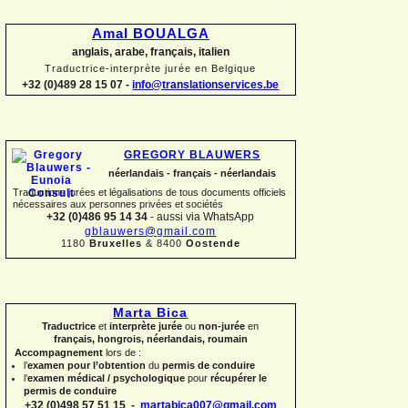
Amal BOUALGA
anglais, arabe, français, italien
Traductrice-
interprète jurée en Belgique
+32 (0)489 28 15 07 -
info@translationservices.be
GREGORY BLAUWERS
néerlandais -
français -
néerlandais
Traductions jurées et légalisations de tous documents officiels
nécessaires aux personnes privées et sociétés
+32 (0)486 95 14 34
-
aussi via WhatsApp
gblauwers@gmail.com
1180
Bruxelles
& 8400
Oostende
Marta Bica
Traductrice
et
interprète jurée
ou
non-
jurée
en
français, hongrois, néerlandais, roumain
Accompagnement
lors de :
l’
examen pour l’obtention
du
permis de conduire
l’
examen médical / psychologique
pour
récupérer le
permis de conduire
+32 (0)498 57 51 15 -
martabica007@gmail.com