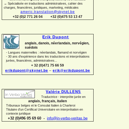
→ Spécialisée en traductions administratives, cahier des
charges, financières, juridiques, marketing, médicales
americ.translation@skynet.be
+32 (0)2 771 26 04
+32 (0)475 53 13 47
Erik Dupont
anglais, danois, néerlandais, norvégien,
suédois
-
Langues maternelles : néerlandais, flamand et norvégien
-
30 ans d'expérience dans les traductions et interprétations
jurées, financières, administratives...
+ 32 (0)471 75 66 59
erikdupont@skynet.be
–
erik@erikdupont.be
Valérie DULLENS
Traductrice -
interprète jurée en
anglais, français, italien
Tribunaux belges et le Consulat Italien à Charleroi
Titulaire d'un Certificat Universitaire en interprétation en
contexte juridique
+32 (0)496 05 69 60 -
info@in-
verbo-
veritas.be