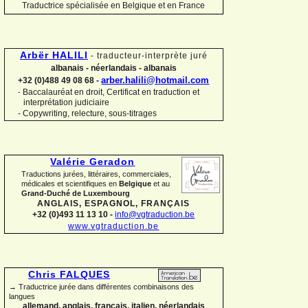
Traductrice spécialisée en Belgique et en France
Arbër HALILI
-
traducteur-
interprète juré
albanais -
néerlandais -
albanais
arber.halili@hotmail.com
+32 (0)488 49 08 68 -
Baccalauréat en droit, Certificat en traduction et
-
interprétation judiciaire
-
Copywriting, relecture, sous-
titrages
Valérie Geradon
Traductions jurées, littéraires, commerciales,
médicales et scientifiques en
Belgique
et au
Grand-
Duché de Luxembourg
ANGLAIS, ESPAGNOL, FRANÇAIS
+32 (0)493 11 13 10 -
info@vgtraduction.be
www.vgtraduction.be
Chris FALQUES
→ Traductrice jurée dans différentes combinaisons des
langues
allemand, anglais, français, italien, néerlandais