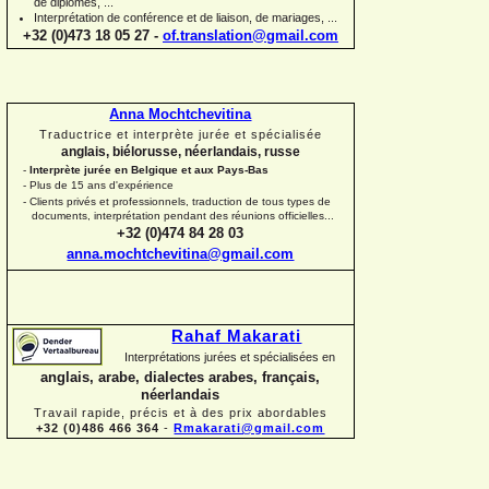
de diplômes, ...
Interprétation de conférence et de liaison, de mariages, ...
+32 (0)473 18 05 27 -
of.translation@gmail.com
Anna Mochtchevitina
Traductrice et interprète jurée et spécialisée
anglais, biélorusse, néerlandais, russe
-
Interprète jurée en Belgique et aux Pays-
Bas
-
Plus de 15 ans d'expérience
-
Clients privés et professionnels, traduction de tous types de
documents, interprétation pendant des réunions officielles...
+32 (0)474 84 28 03
anna.mochtchevitina@gmail.com
Rahaf Makarati
Interprétations jurées et spécialisées en
anglais, arabe, dialectes arabes, français,
néerlandais
Travail rapide, précis et à des prix abordables
+32 (0)486 466 364
-
Rmakarati@gmail.com