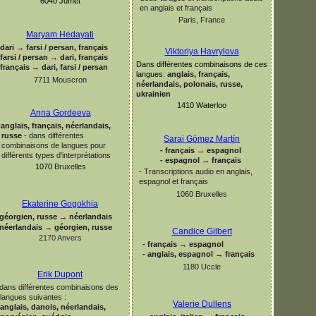
6040 Jumet
en anglais et français
Paris, France
Maryam Hedayati
dari
→
farsi / persan, français
Viktoriya Havrylova
farsi / persan
→
dari, français
Dans différentes combinaisons de ces
français
→
dari, farsi / persan
langues
:
anglais, français,
7711 Mouscron
néerlandais, polonais, russe,
ukrainien
1410 Waterloo
Anna Gordeeva
anglais, français, néerlandais,
russe
-
dans différentes
Sarai Gómez Martín
combinaisons de langues pour
-
français
→
espagnol
différents types d'interprétations
-
espagnol
→
français
1070
Bruxelles
-
Transcriptions audio en anglais,
espagnol et français
1060 Bruxelles
Ekaterine Gogokhia
géorgien, russe
→
néerlandais
néerlandais
→
géorgien, russe
Candice Gilbert
2170 Anvers
-
français
→
espagnol
-
anglais, espagnol
→
français
1180 Uccle
Erik Dupont
dans différentes combinaisons des
langues suivantes :
Valerie Dullens
anglais, danois, néerlandais,