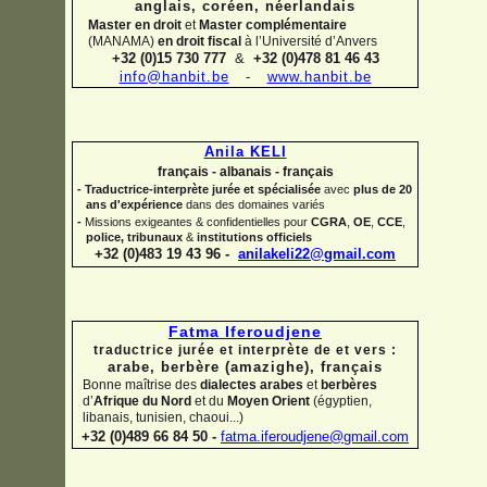
anglais, coréen,
néerlandais
Master en droit
et
Master complémentaire
(MANAMA)
en droit fiscal
à l’Université d’Anvers
+32 (0)15 730 777
&
+32 (0)478 81 46 43
info@hanbit.be
-
www.hanbit.be
Anila KELI
français -
albanais -
français
-
Traductrice-
interprète jurée et spécialisée
avec
plus de 20
ans d'expérience
dans des domaines variés
-
Missions exigeantes & confidentielles pour
CGRA
,
OE
,
CCE
,
police,
tribunaux
&
institutions officiels
+32 (0)483 19 43 96 -
anilakeli22@gmail.com
Fatma Iferoudjene
traductrice jurée et interprète de et vers :
arabe, berbère (amazighe),
français
Bonne maîtrise des
dialectes arabes
et
berbères
d’
Afrique du Nord
et du
Moyen Orient
(égyptien,
libanais, tunisien, chaoui...)
+32 (0)489 66 84 50 -
fatma.iferoudjene@gmail.com