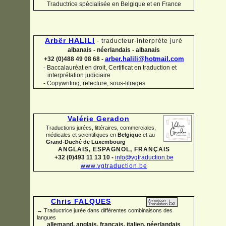
Traductrice spécialisée en Belgique et en France
Arbër HALILI
-
traducteur-
interprète juré
albanais -
néerlandais -
albanais
arber.halili@hotmail.com
+32 (0)488 49 08 68 -
Baccalauréat en droit, Certificat en traduction et
-
interprétation judiciaire
-
Copywriting, relecture, sous-
titrages
Valérie Geradon
Traductions jurées, littéraires, commerciales,
médicales et scientifiques en
Belgique
et au
Grand-
Duché de Luxembourg
ANGLAIS, ESPAGNOL, FRANÇAIS
+32 (0)493 11 13 10 -
info@vgtraduction.be
www.vgtraduction.be
Chris FALQUES
→ Traductrice jurée dans différentes combinaisons des
langues
allemand, anglais, français, italien, néerlandais