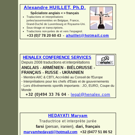
Alexandre HUILLET, Ph.D.
Spécialiste anglais < > français
Traductions et interprétations
jurées/assermentées en Belgique, France,
Grand-
Duché de Luxembourg et Royaume-
Uni.
Sous-
titrage et transcriptions.
Traductions non-
jurées de et vers l'espagnol.
+33 (0)7 78 20 60 43 -
ahuillet@hotmail.com
HENALEX CONFERENCE SERVICES
Depuis 2008 traductions et interprétations
ANGLAIS -
ARMÉNIEN -
BIÉLORUSSE -
FRANÇAIS -
RUSSE -
UKRAINIEN
-
Membre AIIC & CBTI, Accrédité au Conseil de l'Europe
-
Interprétations pour les chefs d'Etats et de gouvernements
-
Lors d'événements sportifs importants : JO, EURO, Coupe du
Monde
+32 (0)494 33 76 04
-
legal@henalex.com
HEDAYATI Maryam
Traductrice et interprète jurée
farsi
(persan, iranien),
dari, français
maryamhedayati@hotmail.com
+32 (0477 51 86 52