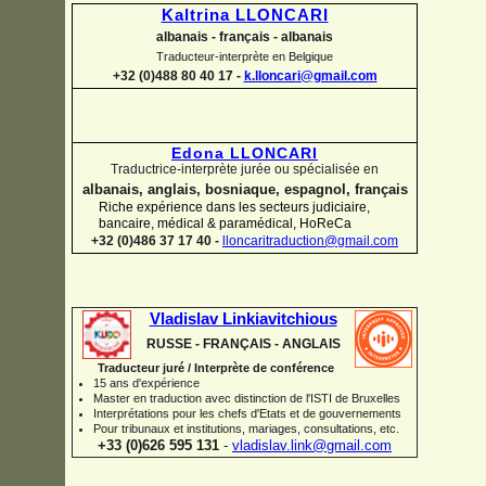
Kaltrina LLONCARI
albanais -
français -
albanais
Traducteur-
interprète en Belgique
+32 (0)488 80 40 17 -
k.lloncari@gmail.com
Edona LLONCARI
Traductrice-
interprète jurée ou spécialisée en
albanais, anglais, bosniaque, espagnol, français
Riche expérience dans les secteurs judiciaire,
bancaire, médical & paramédical, HoReCa
+32 (0)486 37 17 40 -
lloncaritraduction@gmail.com
Vladislav Linkiavitchious
RUSSE -
FRANÇAIS -
ANGLAIS
Traducteur juré / Interprète de conférence
15 ans d'expérience
Master en traduction avec distinction de l'ISTI de Bruxelles
Interprétations pour les chefs d'Etats et de gouvernements
Pour
tribunaux
et institutions
, mariages, consultations, etc.
+33 (0)626 595 131
-
vladislav.link@gmail.com