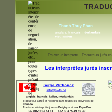
TRADU
o
Joanna Rau
,
anglais, français, polonais
Trouver un interprète
Traducteurs jurés en
Les interprètes jurés inscr
Serge Withouck
info@swts.be
anglais, français, italien, néerlandais
Traducteur agréé et reconnu dans toutes les provinces de
Canada
Traducteur/interprète juré en
Belgique
et aux
Pays-
Bas
+32 (0)2 513 73 61 +32 (0)475 49 59 30