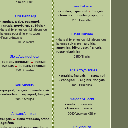
5100 Namur
Elena Betbesé
-
catalan, espagnol
→
français
-
français
→
catalan, espagnol
Latifa Benhadji
1140 Bruxelles
-
anglais, arabe, espagnol,
français, norvégien, suédois
-
dans différentes combinaisons de
langues pour différents types
David Babaev
d'interprétations
-
dans différentes combinaisons des
1070 Bruxelles
langues suivantes :
anglais,
arménien, biélorusse, français,
russe,
ukrainien
Stela Asparouhova
7350 Thulin
-
bulgare, portugais
→
français
-
français
→
bulgare, portugais
Elena Arroyo Torres
1190 Bruxelles
-
anglais, français
→
espagnol
-
espagnol
→
anglais, français
Karl Arnauts
1040 Bruxelles
espagnol, français
→
néerlandais
néerlandais
→
espagnol, français
Narges Al Jachi
3090 Overijse
-
arabe
→
français
-
français
→
arabe
6640 Vaux-
sur-
Sûre
Aissam Ahmidan
français
→
arabe standard, arabe
aghrébin
Iurii Abdusa
arabe standard, arabe maghrébin