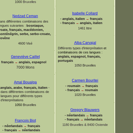
1000
Bruxelles
Isabelle Collard
Nedzad Ceman
-
anglais, italien
→
français
ans différentes combinaisons des
-
français
→
anglais, italien
angues suivantes :
bosniaque,
1461 Ittre
roate, français, macédonien,
onténégrin, serbe, serbo-
croate,
lovène
Alba Carvajal
4600 Visé
Différents types d'interprétation
et
combinaisons de ces langues
:
anglais, espagnol, français,
Geneviève Caillet
portugais
-
français
→
anglais, espagnol
1050
Bruxelles
7000 Mons
Carmen Bouritei
Amal Boualga
-
roumain
→
français
anglais, arabe, français, italien
-
-
français
→
roumain
dans différentes combinaisons de
1020 Bruxelles
langues pour différents types
d'interprétations
1050
Bruxelles
Gregory Blauwers
-
néerlandais
→
français
-
français
→
néerlandais
François Biot
1180 Bruxelles & 8400 Ostende
-
néerlandais
→
français
-
français
→
néerlandais