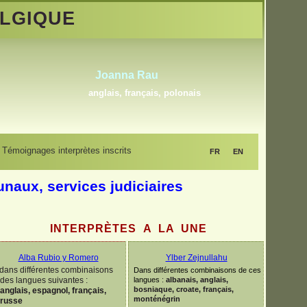
LGIQUE
Abdelmoumen Sahli
arabe standard, arabe maghrébin, berbère,
tous les dialectes arabes, néerlandais
Témoignages interprètes inscrits
FR
EN
bunaux, services judiciaires
INTERPRÈTES A LA UNE
Alba Rubio y Romero
Ylber Zejnullahu
dans différentes combinaisons
Dans différentes combinaisons de ces
des langues suivantes :
langues
:
albanais, anglais,
bosniaque, croate, français,
anglais, espagnol, français,
monténégrin
russe