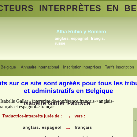
CTEURS
INTERPRÈTES
EN BE
Gregory Blauwers
français, néerlandais
Traducteurs interprètes en Belgique
>
Isabelle Galler - anglais, espagnol,
 Belgique
Annuaire international
Inscription interprètes
Tarifs inscription
français
its sur ce site sont agréés pour tous les tri
et administratifs en Belgique
Isabelle Galler Fautsch
→
Traductrice-
interprète jurée de :
vers :
-
→
anglais, espagnol
français