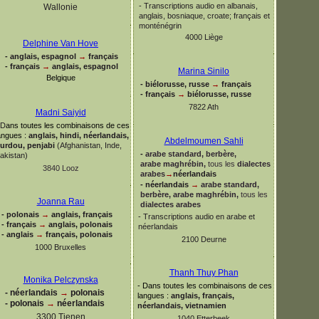
-
Transcriptions audio en albanais,
Wallonie
anglais, bosniaque, croate; français et
monténégrin
4000 Liège
Delphine Van Hove
-
anglais, espagnol
→
français
-
français
→
anglais, espagnol
Marina Sinilo
Belgique
-
biélorusse, russe
→
français
-
français
→
biélorusse, russe
7822 Ath
Madni Saiyid
D
ans toutes les combinaisons de ces
angues :
anglais, hindi, néerlandais,
Abdelmoumen Sahli
urdou, penjabi
(Afghanistan, Inde,
-
arabe standard, berbère,
akistan)
arabe maghrébin,
tous les
dialectes
3840 Looz
arabes
→
néerlandais
-
néerlandais
→
arabe standard,
berbère, arabe maghrébin,
tous les
Joanna Rau
dialectes arabes
-
polonais
→
anglais, français
-
Transcriptions audio en arabe et
-
français
→
anglais, polonais
néerlandais
-
anglais
→
français, polonais
2100 Deurne
1000 Bruxelles
Thanh Thuy Phan
Monika Pelczynska
-
Dans toutes les combinaisons de ces
-
néerlandais
→
polonais
langues :
anglais, français,
-
polonais
→
néerlandais
néerlandais, vietnamien
3300 Tienen
1040 Etterbeek