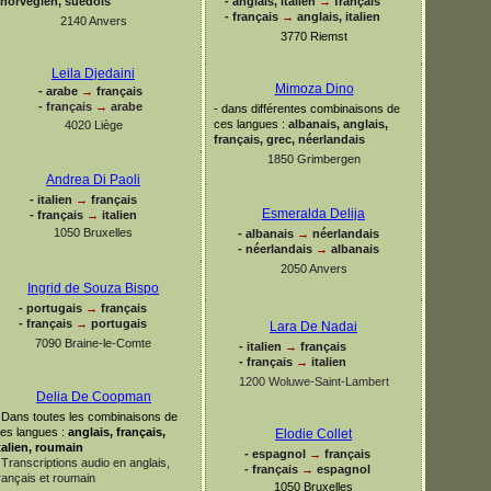
norvégien, suédois
-
anglais, italien
→
français
-
français
→
anglais, italien
2140 Anvers
3770 Riemst
Leila Djedaini
Mimoza Dino
-
arabe
→
français
-
français
→
arabe
-
dans différentes combinaisons de
ces langues :
albanais, anglais,
4020 Liège
français, grec, néerlandais
1850 Grimbergen
Andrea Di Paoli
-
italien
→
français
Esmeralda Delija
-
français
→
italien
1050 Bruxelles
-
albanais
→
néerlandais
-
néerlandais
→
albanais
2050 Anvers
Ingrid de Souza Bispo
-
portugais
→
français
-
français
→
portugais
Lara De Nadai
7090 Braine-
le-
Comte
-
italien
→
français
-
français
→
italien
1200 Woluwe-
Saint-
Lambert
Delia De Coopman
Dans toutes les combinaisons de
es langues :
anglais, français,
Elodie Collet
talien, roumain
-
espagnol
→
français
Transcriptions audio en anglais,
-
français
→
espagnol
rançais et roumain
1050 Bruxelles