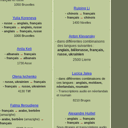
1050 Bruxelles
Ruiping Li
-
chinois
→
français
-
français
→
chinois
Yulia Koreneva
1400 Nivelles
-
russe
→
anglais, français
-
français
→
anglais, russe
-
anglais
→
français, russe
1000 Bruxelles
Anton Klevansky
-
dans différentes combinaisons
des langues suivantes :
Anila Keli
anglais, biélorusse, français,
-
albanais
→
français
russe, ukrainien
-
français
→
albanais
2500 Lierre
1730 Asse
Lucica Jalea
Olena Ivchenko
-
dans différentes combinaisons de
-
russe, ukrainien
→
français
ces langues :
anglais, moldave,
-
français
→
russe, ukrainien
néerlandais, roumain
4130 Tilff
-
Transcriptions audio en néerlandais
et roumain
8210 Bruges
Fatma Iferoudjene
-
français
→
arabe, berbère
Alexandre Huillet
(amazighe)
-
anglais
→
français
-
arabe, berbère
(amazighe)
→
-
français
→
anglais
français
Sous-
titrages et transcriptions audio