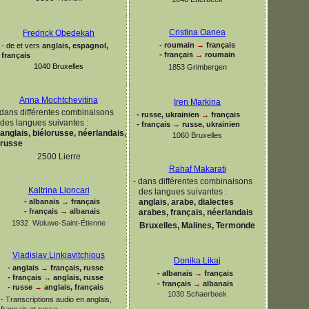
Cristina Oanea
Fredrick Obedekah
-
roumain
→
français
-
de et vers
anglais, espagnol,
-
français
→
roumain
français
1040 Bruxelles
1853 Grimbergen
Anna Mochtchevitina
Iren Markina
dans différentes combinaisons
-
russe, ukrainien
→
français
des langues suivantes :
-
français
→
russe, ukrainien
anglais, biélorusse, néerlandais,
1060 Bruxelles
russe
2500 Lierre
Rahaf Makarati
-
dans différentes combinaisons
Kaltrina Lloncari
des langues suivantes :
anglais, arabe, dialectes
-
albanais
→
français
-
français
→
albanais
arabes, français, néerlandais
1932
Woluwe-
Saint-
Étienne
Bruxelles, Malines, Termonde
Vladislav Linkiavitchious
Donika Likaj
-
anglais
→
français, russe
-
albanais
→
français
-
français
→
anglais, russe
-
français
→
albanais
-
russe
→
anglais, français
1030 Schaerbeek
-
Transcriptions audio en anglais,
français et russe