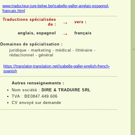
www.traducteur-
jure-
belge.be/isabelle-
galler-
anglais-
espagnol-
francais.html
Traductions spécialisées
→
vers :
de :
→
anglais, espagnol
français
Domaines de spécialisation :
-
juridique -
marketing -
médical -
littéraire -
rédactionnel -
général
https://translator-
translation.net/isabelle-
galler-
english-
french-
spanish
Autres renseignements :
Nom société :
DIRE & TRADUIRE SRL
TVA : BE0847.449.606
CV envoyé sur demande