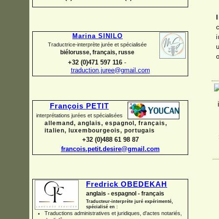
Marina SINILO
Traductrice-
interprète jurée et spécialisée
biélorusse, français, russe
+32 (0)471 597 116
-
traduction.juree@gmail.com
François PETIT
interprétations jurées et spécialisées
allemand, anglais, espagnol, français,
italien, luxembourgeois, portugais
+32 (0)488 61 98 87
francois.petit.desire@gmail.com
Fredrick OBEDEKAH
anglais -
espagnol -
français
Traducteur-
interprète juré expérimenté,
spécialisé en :
Traductions administratives et juridiques, d'actes notariés,