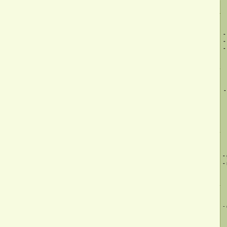
-
-
-
-
-
-
-