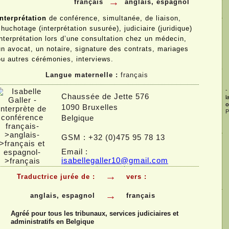
→
français
anglais, espagnol
Interprétation
de conférence, simultanée, de liaison,
chuchotage (interprétation susurée), judiciaire (juridique)
interprétation lors d’une consultation chez un médecin,
un avocat, un notaire, signature des contrats, mariages
ou autres cérémonies, interviews.
Langue maternelle :
français
-
Chaussée de Jette 576
l
o
1090 Bruxelles
P
Belgique
GSM : +32 (0)475 95 78 13
Email :
isabellegaller10@gmail.com
→
Traductrice jurée de :
vers :
→
anglais, espagnol
français
Agréé pour tous les tribunaux, services judiciaires et
administratifs en Belgique