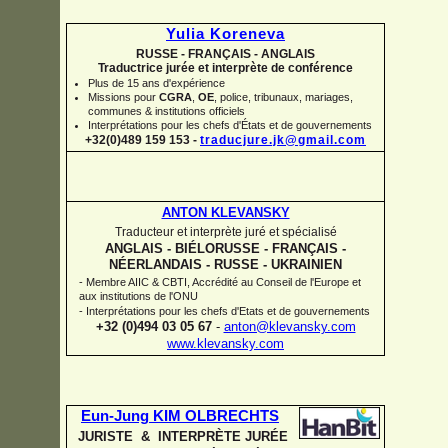
Yulia Koreneva
RUSSE -
FRANÇAIS -
ANGLAIS
Traductrice jurée et interprète de conférence
Plus de 15 ans d'expérience
Missions pour
CGRA
,
OE
,
police,
tribunaux, mariages,
communes
&
institutions officiels
Interprétations pour les chefs d'États et de gouvernements
+32(0)489 159 153 -
traducjure.jk@gmail.com
ANTON KLEVANSKY
Traducteur et interprète juré et spécialisé
ANGLAIS -
BIÉLORUSSE -
FRANÇAIS -
NÉERLANDAIS -
RUSSE -
UKRAINIEN
-
Membre AIIC & CBTI, Accrédité au Conseil de l'Europe et
aux institutions de l'ONU
-
Interprétations pour les chefs d'Etats et de gouvernements
+32 (0)494 03 05 67
-
anton@klevansky.com
www.klevansky.com
Eun-
Jung KIM OLBRECHTS
JURISTE & INTERPRÈTE JURÉE