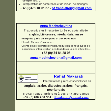
de diplômes, ...
Interprétation de conférence et de liaison, de mariages, ...
+32 (0)473 18 05 27 -
of.translation@gmail.com
Anna Mochtchevitina
Traductrice et interprète jurée et spécialisée
anglais, biélorusse, néerlandais, russe
-
Interprète jurée en Belgique et aux Pays-
Bas
-
Plus de 15 ans d'expérience
-
Clients privés et professionnels, traduction de tous types de
documents, interprétation pendant des réunions officielles...
+32 (0)474 84 28 03
anna.mochtchevitina@gmail.com
Rahaf Makarati
Interprétations jurées et spécialisées en
anglais, arabe, dialectes arabes, français,
néerlandais
Travail rapide, précis et à des prix abordables
+32 (0)486 466 364
-
Rmakarati@gmail.com