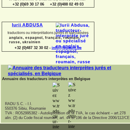
+32 (0)69 30 17 06 +32 (0)488 02 49 03
Iurii ABDUSA
traductions ou interprétations jurées et spécialisées
anglais, espagnol, français, roumain,
russe, ukrainien
+32 (0)487 32 30 02 -
info@legitum.be
Annuaire des traducteurs interprètes en Belgique
RADU S.C. -
I.I.
550376 Sibiu, Roumanie
TVA : RO52995382 -
Autoliquidation de la TVA, le cas échéant – art.278
alin. (2) du Code fiscal roumain; art. 44 et 196 de la Directive 2006/112/CE