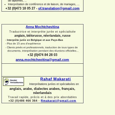
de diplômes, ...
Interprétation de conférence et de liaison, de mariages, ...
+32 (0)473 18 05 27 -
of.translation@gmail.com
Anna Mochtchevitina
Traductrice et interprète jurée et spécialisée
anglais, biélorusse, néerlandais, russe
-
Interprète jurée en Belgique et aux Pays-
Bas
-
Plus de 15 ans d'expérience
-
Clients privés et professionnels, traduction de tous types de
documents, interprétation pendant des réunions officielles...
+32 (0)474 84 28 03
anna.mochtchevitina@gmail.com
Rahaf Makarati
Interprétations jurées et spécialisées en
anglais, arabe, dialectes arabes, français,
néerlandais
Travail rapide, précis et à des prix abordables
+32 (0)486 466 364
-
Rmakarati@gmail.com