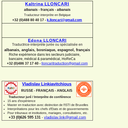
Kaltrina LLONCARI
albanais -
français -
albanais
Traducteur-
interprète en Belgique
+32 (0)488 80 40 17 -
k.lloncari@gmail.com
Edona LLONCARI
Traductrice-
interprète jurée ou spécialisée en
albanais, anglais, bosniaque, espagnol, français
Riche expérience dans les secteurs judiciaire,
bancaire, médical & paramédical, HoReCa
+32 (0)486 37 17 40 -
lloncaritraduction@gmail.com
Vladislav Linkiavitchious
RUSSE -
FRANÇAIS -
ANGLAIS
Traducteur juré / Interprète de conférence
15 ans d'expérience
Master en traduction avec distinction de l'ISTI de Bruxelles
Interprétations pour les chefs d'Etats et de gouvernements
Pour
tribunaux
et institutions
, mariages, consultations, etc.
+33 (0)626 595 131
-
vladislav.link@gmail.com