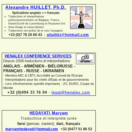
Alexandre HUILLET, Ph.D.
Spécialiste anglais < > français
Traductions et interprétations
jurées/assermentées en Belgique, France,
Grand-
Duché de Luxembourg et Royaume-
Uni.
Sous-
titrage et transcriptions.
Traductions non-
jurées de et vers l'espagnol.
+33 (0)7 78 20 60 43 -
ahuillet@hotmail.com
HENALEX CONFERENCE SERVICES
Depuis 2008 traductions et interprétations
ANGLAIS -
ARMÉNIEN -
BIÉLORUSSE -
FRANÇAIS -
RUSSE -
UKRAINIEN
-
Membre AIIC & CBTI, Accrédité au Conseil de l'Europe
-
Interprétations pour les chefs d'Etats et de gouvernements
-
Lors d'événements sportifs importants : JO, EURO, Coupe du
Monde
+32 (0)494 33 76 04
-
legal@henalex.com
HEDAYATI Maryam
Traductrice et interprète jurée
farsi
(persan, iranien),
dari, français
maryamhedayati@hotmail.com
+32 (0477 51 86 52