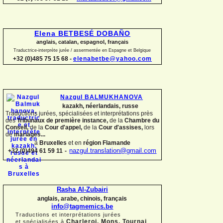
Elena BETBESÉ DOBAÑO
anglais, catalan, espagnol, français
Traductrice-
interprète jurée / assermentée en Espagne et Belgique
+32 (0)485 75 15 68 -
elenabetbe@yahoo.com
Nazgul BALMUKHANOVA
kazakh, néerlandais, russe
Traductions jurées, spécialisées et interprétations près
des
Tribunaux de première instance,
de la
Chambre du
Conseil,
de la
Cour d'appel,
de la
Cour d'assises,
lors
de
mariages...
à
Bruxelles
et en
région Flamande
+32 (0)494 61 59 11
-
nazgul.translation@gmail.com
Rasha Al-
Zubairi
anglais, arabe, chinois, français
info@tagmemics.be
Traductions et interprétations jurées
Charleroi, Mons, Tournai
et spécialisées à