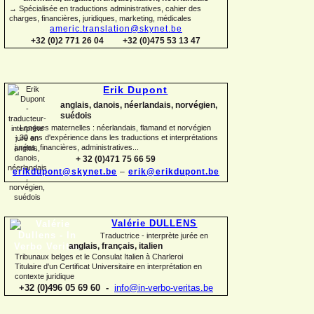
→ Spécialisée en traductions administratives, cahier des
charges, financières, juridiques, marketing, médicales
americ.translation@skynet.be
+32 (0)2 771 26 04
+32 (0)475 53 13 47
Erik Dupont
anglais, danois, néerlandais, norvégien,
suédois
-
Langues maternelles : néerlandais, flamand et norvégien
-
30 ans d'expérience dans les traductions et interprétations
jurées, financières, administratives...
+ 32 (0)471 75 66 59
erikdupont@skynet.be
–
erik@erikdupont.be
Valérie DULLENS
Traductrice -
interprète jurée en
anglais, français, italien
Tribunaux belges et le Consulat Italien à Charleroi
Titulaire d'un Certificat Universitaire en interprétation en
contexte juridique
+32 (0)496 05 69 60 -
info@in-
verbo-
veritas.be