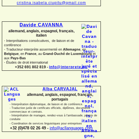
cristina.isabela.ciupitu@gmail.com
Davide CAVANNA
allemand, anglais, espagnol, français,
italien
-
Interprétations consécutives, de liaison et de
conférence
-
Traducteur-
interprète assermenté en
Allemagne
, en
Belgique
, en
France
, au
Grand-
Duché de Luxembourg
et
aux
Pays-
Bas
-
Études de droit international
+352 691 802 819 -
info@interprete.eu
Alba CARVAJAL
allemand, anglais, espagnol, français,
portugais
-
Interprétation diplomatique, de liaison et de conférence.
-
Traduction jurée de certificats officiels, diplômes, documents
commerciaux et contrats.
-
Interprétation de mariages, rendez-
vous à l'ambassade, permis de
conduite
-
Coordination de services linguistiques pour entreprises
+32 (0)478 02 26 49 -
info@acllanguages.com