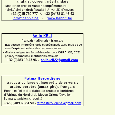
anglais, coréen,
néerlandais
Master en droit
et
Master complémentaire
(MANAMA)
en droit fiscal
à l’Université d’Anvers
+32 (0)15 730 777
&
+32 (0)478 81 46 43
info@hanbit.be
-
www.hanbit.be
Anila KELI
français -
albanais -
français
-
Traductrice-
interprète jurée et spécialisée
avec
plus de 20
ans d'expérience
dans des domaines variés
-
Missions exigeantes & confidentielles pour
CGRA
,
OE
,
CCE
,
police,
tribunaux
&
institutions officiels
+32 (0)483 19 43 96 -
anilakeli22@gmail.com
Fatma Iferoudjene
traductrice jurée et interprète de et vers :
arabe, berbère (amazighe),
français
Bonne maîtrise des
dialectes arabes
et
berbères
d’
Afrique du Nord
et du
Moyen Orient
(égyptien,
libanais, tunisien, chaoui...)
+32 (0)489 66 84 50 -
fatma.iferoudjene@gmail.com