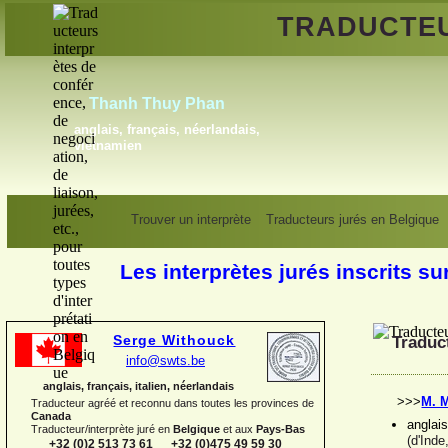
TRADUCTE
Gregory Blauwers
français, néerlandais
Tr
Trouver un interprète
Traducteurs jurés en Belgique
Les interprètes jurés inscrits su
Serge Withouck
Traduc
info@swts.be
anglais, français, italien, néerlandais
>>>
M. 
Traducteur agréé et reconnu dans toutes les provinces de
Canada
anglai
Traducteur/interprète juré en
Belgique
et aux
Pays-
Bas
(d'Inde
+32 (0)2 513 73 61 +32 (0)475 49 59 30