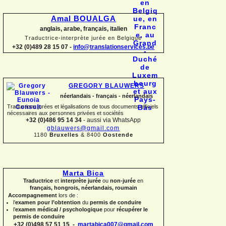
Amal BOUALGA
anglais, arabe, français, italien
Traductrice-
interprète jurée en Belgique
+32 (0)489 28 15 07 -
info@translationservices.be
GREGORY BLAUWERS
néerlandais -
français -
néerlandais
Traductions jurées et légalisations de tous documents officiels
nécessaires aux personnes privées et sociétés
+32 (0)486 95 14 34
-
aussi via WhatsApp
gblauwers@gmail.com
1180
Bruxelles
& 8400
Oostende
Marta Bica
Traductrice
et
interprète jurée
ou
non-
jurée
en
français, hongrois, néerlandais, roumain
Accompagnement
lors de :
l’
examen pour l’obtention
du
permis de conduire
l’
examen médical / psychologique
pour
récupérer le
permis de conduire
+32 (0)498 57 51 15 -
martabica007@gmail.com