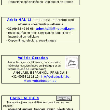
Traductrice spécialisée en Belgique et en France
Arbër HALILI
-
traducteur-
interprète juré
albanais -
néerlandais -
albanais
arber.halili@hotmail.com
+32 (0)488 49 08 68 -
Baccalauréat en droit, Certificat en traduction et
-
interprétation judiciaire
-
Copywriting, relecture, sous-
titrages
Valérie Geradon
Traductions jurées, littéraires, commerciales,
médicales et scientifiques en
Belgique
et au
Grand-
Duché de Luxembourg
ANGLAIS, ESPAGNOL, FRANÇAIS
+32 (0)493 11 13 10 -
info@vgtraduction.be
www.vgtraduction.be
Chris FALQUES
→ Traductrice jurée dans différentes combinaisons des
langues
allemand, anglais, français, italien, néerlandais