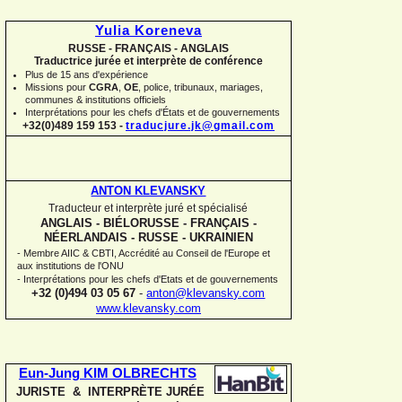
Yulia Koreneva
RUSSE -
FRANÇAIS -
ANGLAIS
Traductrice jurée et interprète de conférence
Plus de 15 ans d'expérience
Missions pour
CGRA
,
OE
,
police,
tribunaux, mariages,
communes
&
institutions officiels
Interprétations pour les chefs d'États et de gouvernements
+32(0)489 159 153 -
traducjure.jk@gmail.com
ANTON KLEVANSKY
Traducteur et interprète juré et spécialisé
ANGLAIS -
BIÉLORUSSE -
FRANÇAIS -
NÉERLANDAIS -
RUSSE -
UKRAINIEN
-
Membre AIIC & CBTI, Accrédité au Conseil de l'Europe et
aux institutions de l'ONU
-
Interprétations pour les chefs d'Etats et de gouvernements
+32 (0)494 03 05 67
-
anton@klevansky.com
www.klevansky.com
Eun-
Jung KIM OLBRECHTS
JURISTE & INTERPRÈTE JURÉE