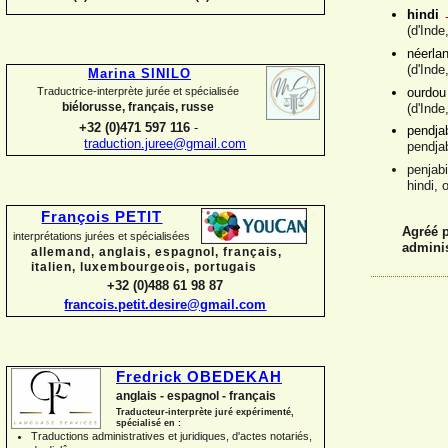
hindi
(d'Inde
néerla
(d'Inde
Marina SINILO
Traductrice-
interprète jurée et spécialisée
ourdou
biélorusse, français, russe
(d'Inde
+32 (0)471 597 116
-
pendja
traduction.juree@gmail.com
pendjab
penjabi
hindi, 
François PETIT
Agréé p
interprétations jurées et spécialisées
adminis
allemand, anglais, espagnol, français,
italien, luxembourgeois, portugais
+32 (0)488 61 98 87
francois.petit.desire@gmail.com
Fredrick OBEDEKAH
anglais -
espagnol -
français
Traducteur-
interprète juré expérimenté,
spécialisé en :
Traductions administratives et juridiques, d'actes notariés,