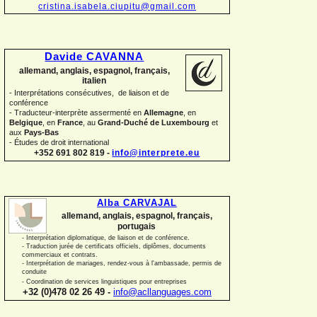
cristina.isabela.ciupitu@gmail.com
Davide CAVANNA
allemand, anglais, espagnol, français,
italien
-
Interprétations consécutives, de liaison et de
conférence
-
Traducteur-
interprète assermenté en
Allemagne
, en
Belgique
, en
France
, au
Grand-
Duché de Luxembourg
et
aux
Pays-
Bas
-
Études de droit international
+352 691 802 819 -
info@interprete.eu
Alba CARVAJAL
allemand, anglais, espagnol, français,
portugais
-
Interprétation diplomatique, de liaison et de conférence.
-
Traduction jurée de certificats officiels, diplômes, documents
commerciaux et contrats.
-
Interprétation de mariages, rendez-
vous à l'ambassade, permis de
conduite
-
Coordination de services linguistiques pour entreprises
+32 (0)478 02 26 49 -
info@acllanguages.com