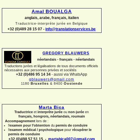
Amal BOUALGA
anglais, arabe, français, italien
Traductrice-
interprète jurée en Belgique
+32 (0)489 28 15 07 -
info@translationservices.be
GREGORY BLAUWERS
néerlandais -
français -
néerlandais
Traductions jurées et légalisations de tous documents officiels
nécessaires aux personnes privées et sociétés
+32 (0)486 95 14 34
-
aussi via WhatsApp
gblauwers@gmail.com
1180
Bruxelles
& 8400
Oostende
Marta Bica
Traductrice
et
interprète jurée
ou
non-
jurée
en
français, hongrois, néerlandais, roumain
Accompagnement
lors de :
l’
examen pour l’obtention
du
permis de conduire
l’
examen médical / psychologique
pour
récupérer le
permis de conduire
+32 (0)498 57 51 15 -
martabica007@gmail.com