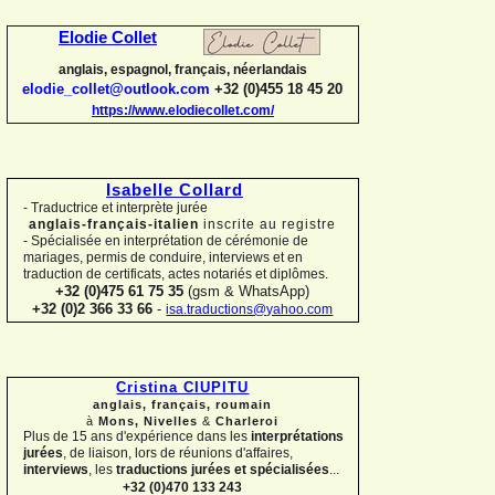
Elodie Collet
anglais, espagnol, français, néerlandais
elodie_collet@outlook.com
+32 (0)455 18 45 20
https://www.elodiecollet.com/
Isabelle Collard
-
Traductrice et interprète jurée
anglais-
français-
italien
inscrite au registre
-
Spécialisée en interprétation de cérémonie de
mariages, permis de conduire, interviews et en
traduction de certificats, actes notariés et diplômes.
+32 (0)475 61 75 35
(gsm & WhatsApp)
+32 (0)2 366 33 66
-
isa.traductions@yahoo.com
Cristina CIUPITU
anglais, français, roumain
à
Mons, Nivelles
&
Charleroi
Plus de 15 ans d'expérience dans les
interprétations
jurées
, de liaison, lors de réunions d'affaires,
interviews
, les
traductions jurées et spécialisées
...
+32 (0)470 133 243