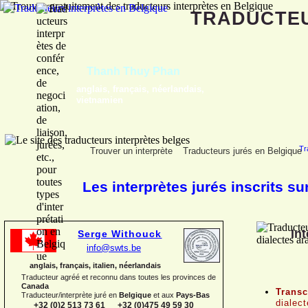
TRADUCTE
Gregory Blauwers
français, néerlandais
Tr
Trouver un interprète
Traducteurs jurés en Belgique
Les interprètes jurés inscrits su
Int
Serge Withouck
info@swts.be
anglais, français, italien, néerlandais
Traducteur agréé et reconnu dans toutes les provinces de
Canada
Transc
Traducteur/interprète juré en
Belgique
et aux
Pays-
Bas
dialec
+32 (0)2 513 73 61 +32 (0)475 49 59 30