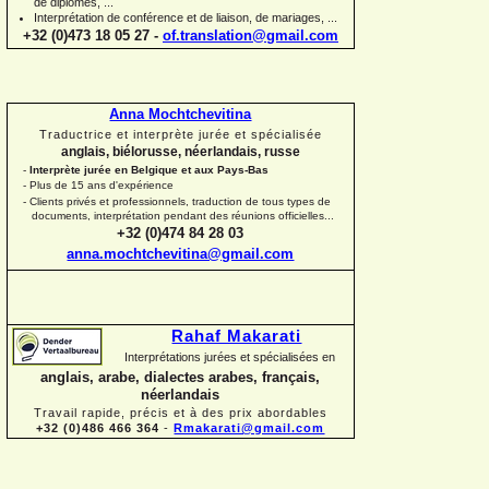
de diplômes, ...
Interprétation de conférence et de liaison, de mariages, ...
+32 (0)473 18 05 27 -
of.translation@gmail.com
Anna Mochtchevitina
Traductrice et interprète jurée et spécialisée
anglais, biélorusse, néerlandais, russe
-
Interprète jurée en Belgique et aux Pays-
Bas
-
Plus de 15 ans d'expérience
-
Clients privés et professionnels, traduction de tous types de
documents, interprétation pendant des réunions officielles...
+32 (0)474 84 28 03
anna.mochtchevitina@gmail.com
Rahaf Makarati
Interprétations jurées et spécialisées en
anglais, arabe, dialectes arabes, français,
néerlandais
Travail rapide, précis et à des prix abordables
+32 (0)486 466 364
-
Rmakarati@gmail.com