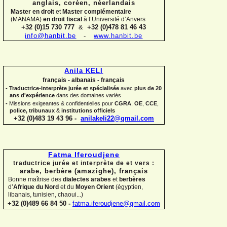
anglais, coréen,
néerlandais
Master en droit
et
Master complémentaire
(MANAMA)
en droit fiscal
à l’Université d’Anvers
+32 (0)15 730 777
&
+32 (0)478 81 46 43
info@hanbit.be
-
www.hanbit.be
Anila KELI
français -
albanais -
français
-
Traductrice-
interprète jurée et spécialisée
avec
plus de 20
ans d'expérience
dans des domaines variés
-
Missions exigeantes & confidentielles pour
CGRA
,
OE
,
CCE
,
police,
tribunaux
&
institutions officiels
+32 (0)483 19 43 96 -
anilakeli22@gmail.com
Fatma Iferoudjene
traductrice jurée et interprète de et vers :
arabe, berbère (amazighe),
français
Bonne maîtrise des
dialectes arabes
et
berbères
d’
Afrique du Nord
et du
Moyen Orient
(égyptien,
libanais, tunisien, chaoui...)
+32 (0)489 66 84 50 -
fatma.iferoudjene@gmail.com