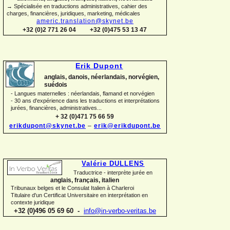
→ Spécialisée en traductions administratives, cahier des
charges, financières, juridiques, marketing, médicales
americ.translation@skynet.be
+32 (0)2 771 26 04
+32 (0)475 53 13 47
Erik Dupont
anglais, danois, néerlandais, norvégien,
suédois
-
Langues maternelles : néerlandais, flamand et norvégien
-
30 ans d'expérience dans les traductions et interprétations
jurées, financières, administratives...
+ 32 (0)471 75 66 59
erikdupont@skynet.be
–
erik@erikdupont.be
Valérie DULLENS
Traductrice -
interprète jurée en
anglais, français, italien
Tribunaux belges et le Consulat Italien à Charleroi
Titulaire d'un Certificat Universitaire en interprétation en
contexte juridique
+32 (0)496 05 69 60 -
info@in-
verbo-
veritas.be