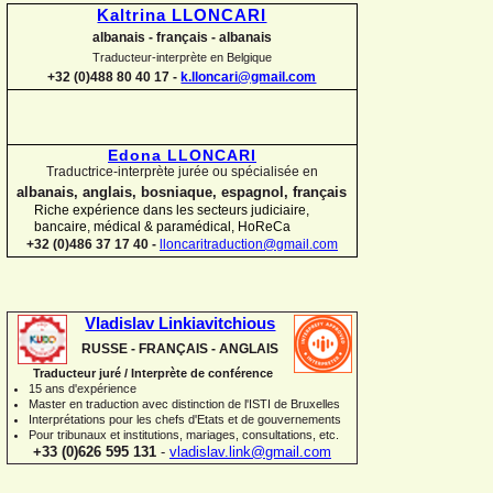
Kaltrina LLONCARI
albanais -
français -
albanais
Traducteur-
interprète en Belgique
+32 (0)488 80 40 17 -
k.lloncari@gmail.com
Edona LLONCARI
Traductrice-
interprète jurée ou spécialisée en
albanais, anglais, bosniaque, espagnol, français
Riche expérience dans les secteurs judiciaire,
bancaire, médical & paramédical, HoReCa
+32 (0)486 37 17 40 -
lloncaritraduction@gmail.com
Vladislav Linkiavitchious
RUSSE -
FRANÇAIS -
ANGLAIS
Traducteur juré / Interprète de conférence
15 ans d'expérience
Master en traduction avec distinction de l'ISTI de Bruxelles
Interprétations pour les chefs d'Etats et de gouvernements
Pour
tribunaux
et institutions
, mariages, consultations, etc.
+33 (0)626 595 131
-
vladislav.link@gmail.com