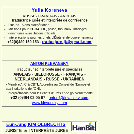
Yulia Koreneva
RUSSE -
FRANÇAIS -
ANGLAIS
Traductrice jurée et interprète de conférence
Plus de 15 ans d'expérience
Missions pour
CGRA
,
OE
,
police,
tribunaux, mariages,
communes
&
institutions officiels
Interprétations pour les chefs d'États et de gouvernements
+32(0)489 159 153 -
traducjure.jk@gmail.com
ANTON KLEVANSKY
Traducteur et interprète juré et spécialisé
ANGLAIS -
BIÉLORUSSE -
FRANÇAIS -
NÉERLANDAIS -
RUSSE -
UKRAINIEN
-
Membre AIIC & CBTI, Accrédité au Conseil de l'Europe et
aux institutions de l'ONU
-
Interprétations pour les chefs d'Etats et de gouvernements
+32 (0)494 03 05 67
-
anton@klevansky.com
www.klevansky.com
Eun-
Jung KIM OLBRECHTS
JURISTE & INTERPRÈTE JURÉE