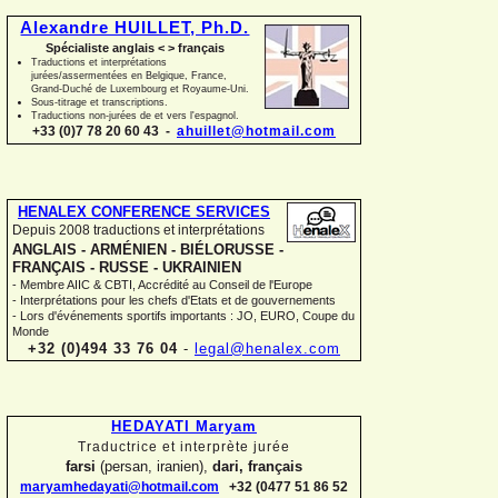
Alexandre HUILLET, Ph.D.
Spécialiste anglais < > français
Traductions et interprétations
jurées/assermentées en Belgique, France,
Grand-
Duché de Luxembourg et Royaume-
Uni.
Sous-
titrage et transcriptions.
Traductions non-
jurées de et vers l'espagnol.
+33 (0)7 78 20 60 43 -
ahuillet@hotmail.com
HENALEX CONFERENCE SERVICES
Depuis 2008 traductions et interprétations
ANGLAIS -
ARMÉNIEN -
BIÉLORUSSE -
FRANÇAIS -
RUSSE -
UKRAINIEN
-
Membre AIIC & CBTI, Accrédité au Conseil de l'Europe
-
Interprétations pour les chefs d'Etats et de gouvernements
-
Lors d'événements sportifs importants : JO, EURO, Coupe du
Monde
+32 (0)494 33 76 04
-
legal@henalex.com
HEDAYATI Maryam
Traductrice et interprète jurée
farsi
(persan, iranien),
dari, français
maryamhedayati@hotmail.com
+32 (0477 51 86 52