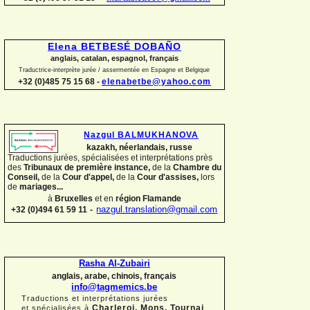
Elena BETBESÉ DOBAÑO
anglais, catalan, espagnol, français
Traductrice-
interprète jurée / assermentée en Espagne et Belgique
+32 (0)485 75 15 68 -
elenabetbe@yahoo.com
Nazgul BALMUKHANOVA
kazakh, néerlandais, russe
Traductions jurées, spécialisées et interprétations près
des
Tribunaux de première instance,
de la
Chambre du
Conseil,
de la
Cour d'appel,
de la
Cour d'assises,
lors
de
mariages...
à
Bruxelles
et en
région Flamande
+32 (0)494 61 59 11
-
nazgul.translation@gmail.com
Rasha Al-
Zubairi
anglais, arabe, chinois, français
info@tagmemics.be
Traductions et interprétations jurées
Charleroi, Mons, Tournai
et spécialisées à