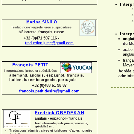
Interp
Marina SINILO
Traductrice-
interprète jurée et spécialisée
biélorusse, français, russe
Interp
+32 (0)471 597 116
-
angla
traduction.juree@gmail.com
du Mo
arabe,
anglai
franç
François PETIT
Moyen
interprétations jurées et spécialisées
Agréée p
allemand, anglais, espagnol, français,
administ
italien, luxembourgeois, portugais
+32 (0)488 61 98 87
francois.petit.desire@gmail.com
Fredrick OBEDEKAH
anglais -
espagnol -
français
Traducteur-
interprète juré expérimenté,
spécialisé en :
Traductions administratives et juridiques, d'actes notariés,