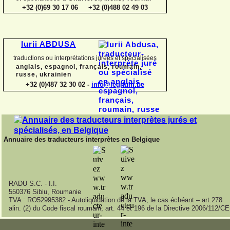
+32 (0)69 30 17 06 +32 (0)488 02 49 03
Iurii ABDUSA
traductions ou interprétations jurées et spécialisées
anglais, espagnol, français, roumain,
russe, ukrainien
+32 (0)487 32 30 02 -
info@legitum.be
Annuaire des traducteurs interprètes en Belgique
RADU S.C. -
I.I.
550376 Sibiu, Roumanie
TVA : RO52995382 -
Autoliquidation de la TVA, le cas échéant – art.278
alin. (2) du Code fiscal roumain; art. 44 et 196 de la Directive 2006/112/CE