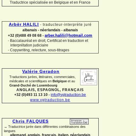
Traductrice spécialisée en Belgique et en France
Arbër HALILI
-
traducteur-
interprète juré
albanais -
néerlandais -
albanais
arber.halili@hotmail.com
+32 (0)488 49 08 68 -
Baccalauréat en droit, Certificat en traduction et
-
interprétation judiciaire
-
Copywriting, relecture, sous-
titrages
Valérie Geradon
Traductions jurées, littéraires, commerciales,
médicales et scientifiques en
Belgique
et au
Grand-
Duché de Luxembourg
ANGLAIS, ESPAGNOL, FRANÇAIS
+32 (0)493 11 13 10 -
info@vgtraduction.be
www.vgtraduction.be
Chris FALQUES
→ Traductrice jurée dans différentes combinaisons des
langues
allemand, anglais, français, italien, néerlandais