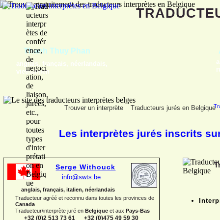
TRADUCTE
Gregory Blauwers
français, néerlandais
Tr
Trouver un interprète
Traducteurs jurés en Belgique
Les interprètes jurés inscrits su
T
Serge Withouck
info@swts.be
anglais, français, italien, néerlandais
Traducteur agréé et reconnu dans toutes les provinces de
Interp
Canada
Traducteur/interprète juré en
Belgique
et aux
Pays-
Bas
+32 (0)2 513 73 61 +32 (0)475 49 59 30