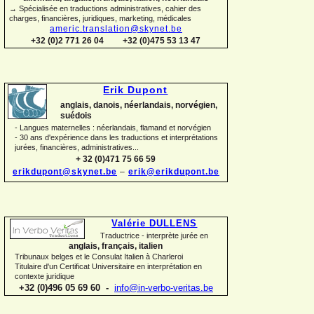
→ Spécialisée en traductions administratives, cahier des
charges, financières, juridiques, marketing, médicales
americ.translation@skynet.be
+32 (0)2 771 26 04
+32 (0)475 53 13 47
Erik Dupont
anglais, danois, néerlandais, norvégien,
suédois
-
Langues maternelles : néerlandais, flamand et norvégien
-
30 ans d'expérience dans les traductions et interprétations
jurées, financières, administratives...
+ 32 (0)471 75 66 59
erikdupont@skynet.be
–
erik@erikdupont.be
Valérie DULLENS
Traductrice -
interprète jurée en
anglais, français, italien
Tribunaux belges et le Consulat Italien à Charleroi
Titulaire d'un Certificat Universitaire en interprétation en
contexte juridique
+32 (0)496 05 69 60 -
info@in-
verbo-
veritas.be