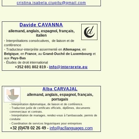
cristina.isabela.ciupitu@gmail.com
Davide CAVANNA
allemand, anglais, espagnol, français,
italien
-
Interprétations consécutives, de liaison et de
conférence
-
Traducteur-
interprète assermenté en
Allemagne
, en
Belgique
, en
France
, au
Grand-
Duché de Luxembourg
et
aux
Pays-
Bas
-
Études de droit international
+352 691 802 819 -
info@interprete.eu
Alba CARVAJAL
allemand, anglais, espagnol, français,
portugais
-
Interprétation diplomatique, de liaison et de conférence.
-
Traduction jurée de certificats officiels, diplômes, documents
commerciaux et contrats.
-
Interprétation de mariages, rendez-
vous à l'ambassade, permis de
conduite
-
Coordination de services linguistiques pour entreprises
+32 (0)478 02 26 49 -
info@acllanguages.com