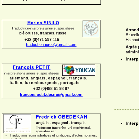
Marina SINILO
Traductrice-
interprète jurée et spécialisée
Arrond
biélorusse, français, russe
Bruxell
+32 (0)471 597 116
-
Hainau
traduction.juree@gmail.com
Agréé p
admini
Interp
François PETIT
interprétations jurées et spécialisées
allemand, anglais, espagnol, français,
italien, luxembourgeois, portugais
+32 (0)488 61 98 87
francois.petit.desire@gmail.com
Fredrick OBEDEKAH
anglais -
espagnol -
français
Interp
Traducteur-
interprète juré expérimenté,
spécialisé en :
Traductions administratives et juridiques, d'actes notariés,