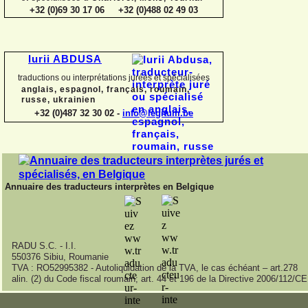
+32 (0)69 30 17 06 +32 (0)488 02 49 03
Iurii ABDUSA
traductions ou interprétations jurées et spécialisées
anglais, espagnol, français, roumain,
russe, ukrainien
+32 (0)487 32 30 02 -
info@legitum.be
Annuaire des traducteurs interprètes en Belgique
RADU S.C. -
I.I.
550376 Sibiu, Roumanie
TVA : RO52995382 -
Autoliquidation de la TVA, le cas échéant – art.278
alin. (2) du Code fiscal roumain; art. 44 et 196 de la Directive 2006/112/CE