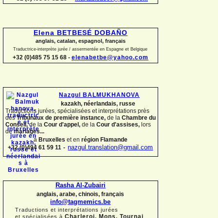
Elena BETBESÉ DOBAÑO
anglais, catalan, espagnol, français
Traductrice-
interprète jurée / assermentée en Espagne et Belgique
+32 (0)485 75 15 68 -
elenabetbe@yahoo.com
Nazgul BALMUKHANOVA
kazakh, néerlandais, russe
Traductions jurées, spécialisées et interprétations près
des
Tribunaux de première instance,
de la
Chambre du
Conseil,
de la
Cour d'appel,
de la
Cour d'assises,
lors
de
mariages...
à
Bruxelles
et en
région Flamande
+32 (0)494 61 59 11
-
nazgul.translation@gmail.com
Rasha Al-
Zubairi
anglais, arabe, chinois, français
info@tagmemics.be
Traductions et interprétations jurées
Charleroi, Mons, Tournai
et spécialisées à