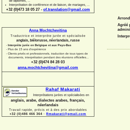
de diplômes, ...
Interprétation de conférence et de liaison, de mariages, ...
+32 (0)473 18 05 27 -
of.translation@gmail.com
Arrond
Agréé p
admini
Anna Mochtchevitina
Interpr
Traductrice et interprète jurée et spécialisée
anglais, biélorusse, néerlandais, russe
-
Interprète jurée en Belgique et aux Pays-
Bas
-
Plus de 15 ans d'expérience
-
Clients privés et professionnels, traduction de tous types de
documents, interprétation pendant des réunions officielles...
+32 (0)474 84 28 03
anna.mochtchevitina@gmail.com
Rahaf Makarati
Interprétations jurées et spécialisées en
anglais, arabe, dialectes arabes, français,
néerlandais
Travail rapide, précis et à des prix abordables
+32 (0)486 466 364
-
Rmakarati@gmail.com