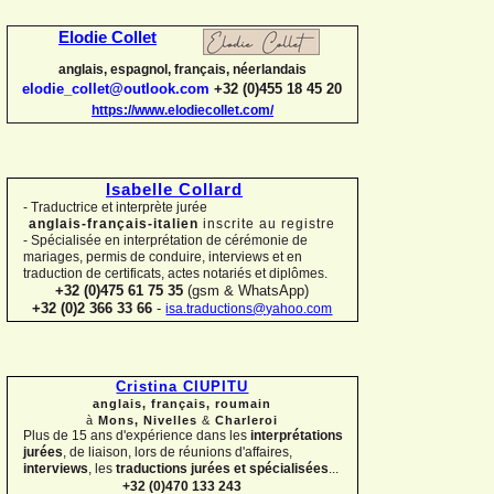
Elodie Collet
anglais, espagnol, français, néerlandais
elodie_collet@outlook.com
+32 (0)455 18 45 20
https://www.elodiecollet.com/
Isabelle Collard
-
Traductrice et interprète jurée
anglais-
français-
italien
inscrite au registre
-
Spécialisée en interprétation de cérémonie de
mariages, permis de conduire, interviews et en
traduction de certificats, actes notariés et diplômes.
+32 (0)475 61 75 35
(gsm & WhatsApp)
+32 (0)2 366 33 66
-
isa.traductions@yahoo.com
Cristina CIUPITU
anglais, français, roumain
à
Mons, Nivelles
&
Charleroi
Plus de 15 ans d'expérience dans les
interprétations
jurées
, de liaison, lors de réunions d'affaires,
interviews
, les
traductions jurées et spécialisées
...
+32 (0)470 133 243