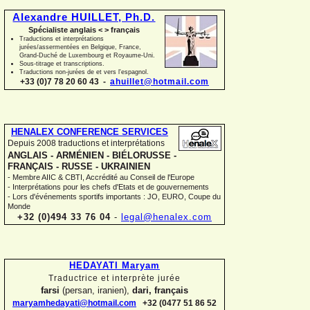
Alexandre HUILLET, Ph.D.
Spécialiste anglais < > français
Traductions et interprétations
jurées/assermentées en Belgique, France,
Grand-
Duché de Luxembourg et Royaume-
Uni.
Sous-
titrage et transcriptions.
Traductions non-
jurées de et vers l'espagnol.
+33 (0)7 78 20 60 43 -
ahuillet@hotmail.com
HENALEX CONFERENCE SERVICES
Depuis 2008 traductions et interprétations
ANGLAIS -
ARMÉNIEN -
BIÉLORUSSE -
FRANÇAIS -
RUSSE -
UKRAINIEN
-
Membre AIIC & CBTI, Accrédité au Conseil de l'Europe
-
Interprétations pour les chefs d'Etats et de gouvernements
-
Lors d'événements sportifs importants : JO, EURO, Coupe du
Monde
+32 (0)494 33 76 04
-
legal@henalex.com
HEDAYATI Maryam
Traductrice et interprète jurée
farsi
(persan, iranien),
dari, français
maryamhedayati@hotmail.com
+32 (0477 51 86 52