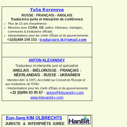
Yulia Koreneva
RUSSE -
FRANÇAIS -
ANGLAIS
Traductrice jurée et interprète de conférence
Plus de 15 ans d'expérience
Missions pour
CGRA
,
OE
,
police,
tribunaux, mariages,
communes
&
institutions officiels
Interprétations pour les chefs d'États et de gouvernements
+32(0)489 159 153 -
traducjure.jk@gmail.com
ANTON KLEVANSKY
Traducteur et interprète juré et spécialisé
ANGLAIS -
BIÉLORUSSE -
FRANÇAIS -
NÉERLANDAIS -
RUSSE -
UKRAINIEN
-
Membre AIIC & CBTI, Accrédité au Conseil de l'Europe et
aux institutions de l'ONU
-
Interprétations pour les chefs d'Etats et de gouvernements
+32 (0)494 03 05 67
-
anton@klevansky.com
www.klevansky.com
Eun-
Jung KIM OLBRECHTS
JURISTE & INTERPRÈTE JURÉE