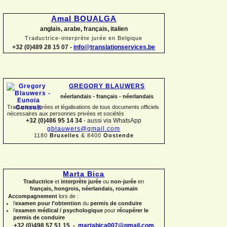
Amal BOUALGA
anglais, arabe, français, italien
Traductrice-
interprète jurée en Belgique
+32 (0)489 28 15 07 -
info@translationservices.be
GREGORY BLAUWERS
néerlandais -
français -
néerlandais
Traductions jurées et légalisations de tous documents officiels
nécessaires aux personnes privées et sociétés
+32 (0)486 95 14 34
-
aussi via WhatsApp
gblauwers@gmail.com
1180
Bruxelles
& 8400
Oostende
Marta Bica
Traductrice
et
interprète jurée
ou
non-
jurée
en
français, hongrois, néerlandais, roumain
Accompagnement
lors de :
l’
examen pour l’obtention
du
permis de conduire
l’
examen médical / psychologique
pour
récupérer le
permis de conduire
+32 (0)498 57 51 15 -
martabica007@gmail.com