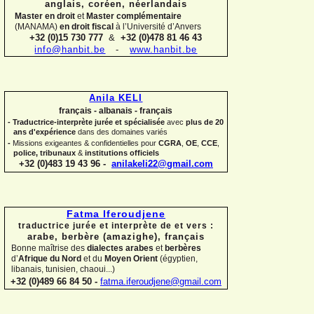
anglais, coréen,
néerlandais
Master en droit
et
Master complémentaire
(MANAMA)
en droit fiscal
à l’Université d’Anvers
+32 (0)15 730 777
&
+32 (0)478 81 46 43
info@hanbit.be
-
www.hanbit.be
Anila KELI
français -
albanais -
français
-
Traductrice-
interprète jurée et spécialisée
avec
plus de 20
ans d'expérience
dans des domaines variés
-
Missions exigeantes & confidentielles pour
CGRA
,
OE
,
CCE
,
police,
tribunaux
&
institutions officiels
+32 (0)483 19 43 96 -
anilakeli22@gmail.com
Fatma Iferoudjene
traductrice jurée et interprète de et vers :
arabe, berbère (amazighe),
français
Bonne maîtrise des
dialectes arabes
et
berbères
d’
Afrique du Nord
et du
Moyen Orient
(égyptien,
libanais, tunisien, chaoui...)
+32 (0)489 66 84 50 -
fatma.iferoudjene@gmail.com