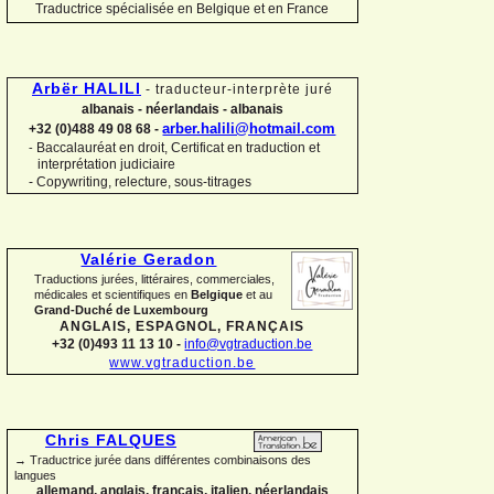
Traductrice spécialisée en Belgique et en France
Arbër HALILI
-
traducteur-
interprète juré
albanais -
néerlandais -
albanais
arber.halili@hotmail.com
+32 (0)488 49 08 68 -
Baccalauréat en droit, Certificat en traduction et
-
interprétation judiciaire
-
Copywriting, relecture, sous-
titrages
Valérie Geradon
Traductions jurées, littéraires, commerciales,
médicales et scientifiques en
Belgique
et au
Grand-
Duché de Luxembourg
ANGLAIS, ESPAGNOL, FRANÇAIS
+32 (0)493 11 13 10 -
info@vgtraduction.be
www.vgtraduction.be
Chris FALQUES
→ Traductrice jurée dans différentes combinaisons des
langues
allemand, anglais, français, italien, néerlandais