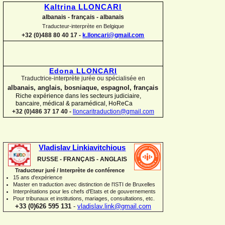
Kaltrina LLONCARI
albanais -
français -
albanais
Traducteur-
interprète en Belgique
+32 (0)488 80 40 17 -
k.lloncari@gmail.com
Edona LLONCARI
Traductrice-
interprète jurée ou spécialisée en
albanais, anglais, bosniaque, espagnol, français
Riche expérience dans les secteurs judiciaire,
bancaire, médical & paramédical, HoReCa
+32 (0)486 37 17 40 -
lloncaritraduction@gmail.com
Vladislav Linkiavitchious
RUSSE -
FRANÇAIS -
ANGLAIS
Traducteur juré / Interprète de conférence
15 ans d'expérience
Master en traduction avec distinction de l'ISTI de Bruxelles
Interprétations pour les chefs d'Etats et de gouvernements
Pour
tribunaux
et institutions
, mariages, consultations, etc.
+33 (0)626 595 131
-
vladislav.link@gmail.com